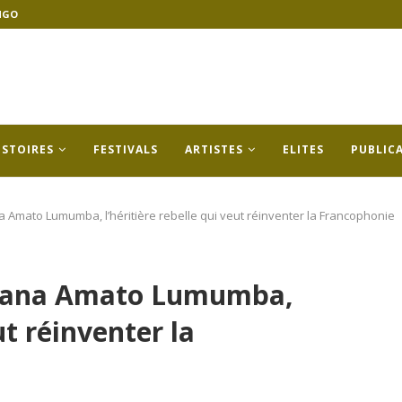
NGO
ISTOIRES
FESTIVALS
ARTISTES
ELITES
PUBLIC
na Amato Lumumba, l’héritière rebelle qui veut réinventer la Francophonie
uliana Amato Lumumba,
ut réinventer la