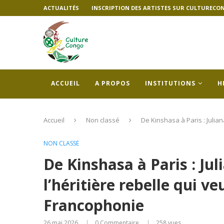
ACTUALITÉS
INSCRIPTION DES ARTISTES SUR CULTURECO
ACCUEIL
A PROPOS
INSTITUTIONS
H
Accueil
Non classé
De Kinshasa à Paris : Julia
NON CLASSÉ
De Kinshasa à Paris : J
l’héritière rebelle qui ve
Francophonie
26 mai 2026
0 Commentaire
258
vues