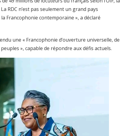
e 49 millions de locuteurs du français selon l’OIF, la
 « La RDC n’est pas seulement un grand pays
e la Francophonie contemporaine », a déclaré
endu une « Francophonie d’ouverture universelle, de
s peuples », capable de répondre aux défis actuels.