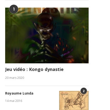
1
Jeu vidéo : Kongo dynastie
20 mars 2020
2
Royaume Lunda
14 mai 2016