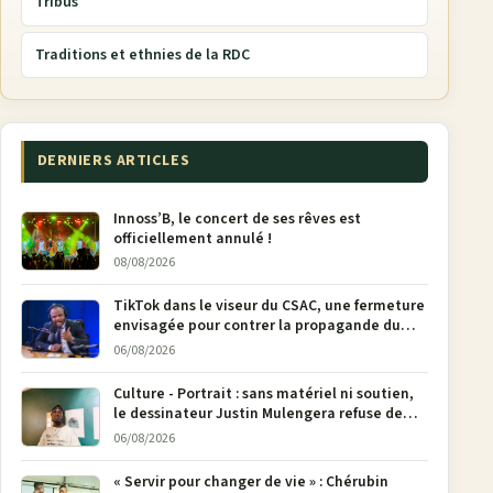
Tribus
Traditions et ethnies de la RDC
DERNIERS ARTICLES
Innoss’B, le concert de ses rêves est
officiellement annulé !
08/08/2026
TikTok dans le viseur du CSAC, une fermeture
envisagée pour contrer la propagande du
M23
06/08/2026
Culture - Portrait : sans matériel ni soutien,
le dessinateur Justin Mulengera refuse de
poser son crayon
06/08/2026
« Servir pour changer de vie » : Chérubin