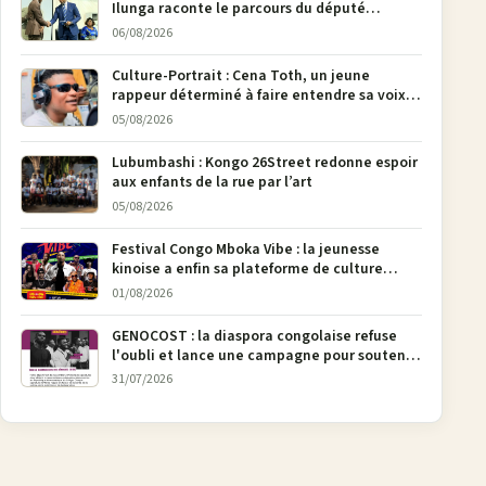
Ilunga raconte le parcours du député
national Jethro Muyombi Tshimbu en 137
06/08/2026
pages
Culture-Portrait : Cena Toth, un jeune
rappeur déterminé à faire entendre sa voix à
Bunia
05/08/2026
Lubumbashi : Kongo 26Street redonne espoir
aux enfants de la rue par l’art
05/08/2026
Festival Congo Mboka Vibe : la jeunesse
kinoise a enfin sa plateforme de culture
urbaine
01/08/2026
GENOCOST : la diaspora congolaise refuse
l'oubli et lance une campagne pour soutenir
la pétition FONAREV depuis Bruxelles
31/07/2026