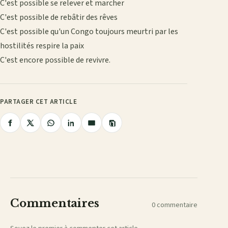
C'est possible se relever et marcher
C'est possible de rebâtir des rêves
C'est possible qu'un Congo toujours meurtri par les
hostilités respire la paix
C'est encore possible de revivre.
PARTAGER CET ARTICLE
Copier
Partager
Partager
Partager
Partager
Partager
le
lien
sur
sur
sur
sur
par
Facebook
X
WhatsApp
LinkedIn
e-
mail
Commentaires
0 commentaire