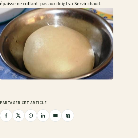
épaisse ne collant pas aux doigts. • Servir chaud...
PARTAGER CET ARTICLE
Copier
Partager
Partager
Partager
Partager
Partager
le
lien
sur
sur
sur
sur
par
Facebook
X
WhatsApp
LinkedIn
e-