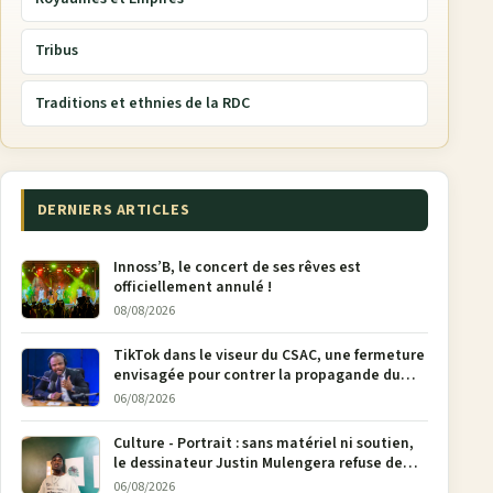
Tribus
Traditions et ethnies de la RDC
DERNIERS ARTICLES
Innoss’B, le concert de ses rêves est
officiellement annulé !
08/08/2026
TikTok dans le viseur du CSAC, une fermeture
envisagée pour contrer la propagande du
M23
06/08/2026
Culture - Portrait : sans matériel ni soutien,
le dessinateur Justin Mulengera refuse de
poser son crayon
06/08/2026