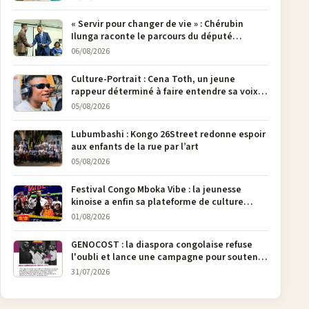
« Servir pour changer de vie » : Chérubin
Ilunga raconte le parcours du député
national Jethro Muyombi Tshimbu en 137
06/08/2026
pages
Culture-Portrait : Cena Toth, un jeune
rappeur déterminé à faire entendre sa voix à
Bunia
05/08/2026
Lubumbashi : Kongo 26Street redonne espoir
aux enfants de la rue par l’art
05/08/2026
Festival Congo Mboka Vibe : la jeunesse
kinoise a enfin sa plateforme de culture
urbaine
01/08/2026
GENOCOST : la diaspora congolaise refuse
l'oubli et lance une campagne pour soutenir
la pétition FONAREV depuis Bruxelles
31/07/2026