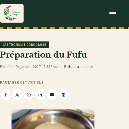
GASTRONOMIE CONGOLAISE
Préparation du Fufu
Publié le 04 janvier 2017 ·
3 332 vues
·
Retour à l'accueil
PARTAGER CET ARTICLE
Copier
Partager
Partager
Partager
Partager
Partager
le
sur
sur
sur
sur
par
lien
Facebook
X
WhatsApp
LinkedIn
e-
mail