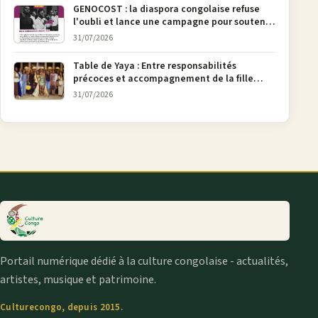
GENOCOST : la diaspora congolaise refuse
l'oubli et lance une campagne pour soutenir
la pétition FONAREV depuis Bruxelles
31/07/2026
Table de Yaya : Entre responsabilités
précoces et accompagnement de la fille
aînée, la diaspora en débat
31/07/2026
Portail numérique dédié à la culture congolaise - actualités,
artistes, musique et patrimoine.
Culturecongo, depuis 2015.