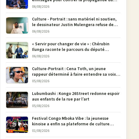
M23
06/08/2026
Culture - Portrait : sans matériel ni soutien,
le dessinateur Justin Mulengera refuse de
poser son crayon
06/08/2026
« Servir pour changer de vie » : Chérubin
Ilunga raconte le parcours du député
national Jethro Muyombi Tshimbu en 137
06/08/2026
pages
Culture-Portrait : Cena Toth, un jeune
rappeur déterminé à faire entendre sa voix à
Bunia
05/08/2026
Lubumbashi : Kongo 26Street redonne espoir
aux enfants de la rue par l’art
05/08/2026
Festival Congo Mboka Vibe : la jeunesse
kinoise a enfin sa plateforme de culture
urbaine
01/08/2026