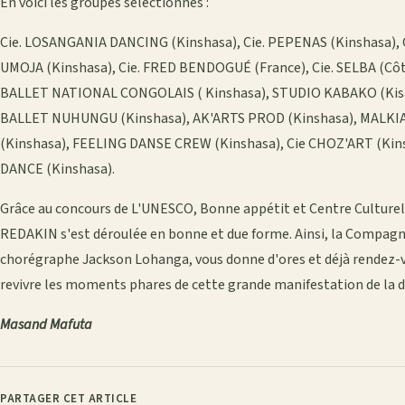
En voici les groupes sélectionnés :
Cie. LOSANGANIA DANCING (Kinshasa), Cie. PEPENAS (Kinshasa)
UMOJA (Kinshasa), Cie. FRED BENDOGUÉ (France), Cie. SELBA (Côté
BALLET NATIONAL CONGOLAIS ( Kinshasa), STUDIO KABAKO (Kis
BALLET NUHUNGU (Kinshasa), AK'ARTS PROD (Kinshasa), MALKI
(Kinshasa), FEELING DANSE CREW (Kinshasa), Cie CHOZ'ART (Ki
DANCE (Kinshasa).
Grâce au concours de L'UNESCO, Bonne appétit et Centre Culturel 
REDAKIN s'est déroulée en bonne et due forme. Ainsi, la Compagni
chorégraphe Jackson Lohanga, vous donne d'ores et déjà rendez-
revivre les moments phares de cette grande manifestation de la 
Masand Mafuta
PARTAGER CET ARTICLE