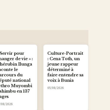
 Servir pour
Culture-Portrait
hanger de vie » :
: Cena Toth, un
hérubin Ilunga
jeune rappeur
aconte le
déterminé à
arcours du
faire entendre sa
éputé national
voix à Bunia
ethro Muyombi
05/08/2026
shimbu en 137
ages
/08/2026