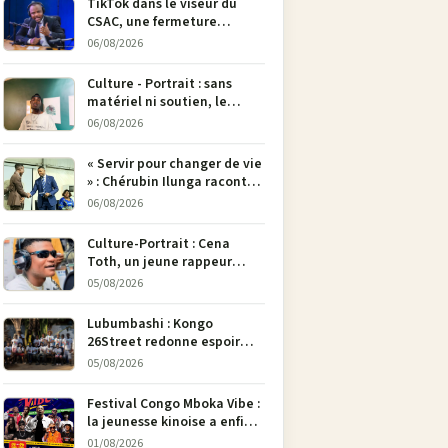
TikTok dans le viseur du
CSAC, une fermeture
envisagée pour contrer la
06/08/2026
propagande du M23
Culture - Portrait : sans
matériel ni soutien, le
dessinateur Justin
06/08/2026
Mulengera refuse de poser
son crayon
« Servir pour changer de vie
» : Chérubin Ilunga raconte
le parcours du député
06/08/2026
national Jethro Muyombi
Tshimbu en 137 pages
Culture-Portrait : Cena
Toth, un jeune rappeur
déterminé à faire entendre
05/08/2026
sa voix à Bunia
Lubumbashi : Kongo
26Street redonne espoir
aux enfants de la rue par
05/08/2026
l’art
Festival Congo Mboka Vibe :
la jeunesse kinoise a enfin
sa plateforme de culture
01/08/2026