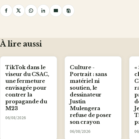
Copier
Partager
Partager
Partager
Partager
Partager
le
lien
sur
sur
sur
sur
par
Facebook
X
WhatsApp
LinkedIn
e-
mail
À lire aussi
TikTok dans le
Culture -
«
viseur du CSAC,
Portrait : sans
c
une fermeture
matériel ni
C
envisagée pour
soutien, le
r
contrer la
dessinateur
p
propagande du
Justin
d
M23
Mulengera
J
refuse de poser
T
06/08/2026
son crayon
p
06/08/2026
06