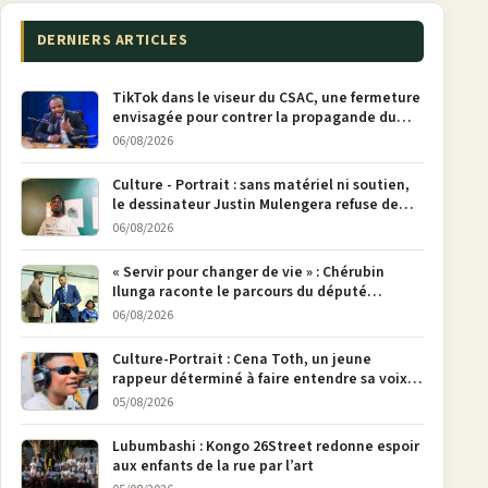
DERNIERS ARTICLES
TikTok dans le viseur du CSAC, une fermeture
envisagée pour contrer la propagande du
M23
06/08/2026
Culture - Portrait : sans matériel ni soutien,
le dessinateur Justin Mulengera refuse de
poser son crayon
06/08/2026
« Servir pour changer de vie » : Chérubin
Ilunga raconte le parcours du député
national Jethro Muyombi Tshimbu en 137
06/08/2026
pages
Culture-Portrait : Cena Toth, un jeune
rappeur déterminé à faire entendre sa voix à
Bunia
05/08/2026
Lubumbashi : Kongo 26Street redonne espoir
aux enfants de la rue par l’art