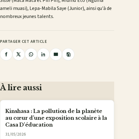
Sissé (Mata Mata et Pili Pili), Mfumu'Eto (Nguma
ameli muasi), Lepa-Mabila Saye (Junior), ainsi qu'à de
nombreux jeunes talents.
PARTAGER CET ARTICLE
Copier
Partager
Partager
Partager
Partager
Partager
le
lien
sur
sur
sur
sur
par
Facebook
X
WhatsApp
LinkedIn
e-
mail
À lire aussi
Kinshasa : La pollution de la planète
au cœur d’une exposition scolaire à la
Casa D'éducation
31/05/2026