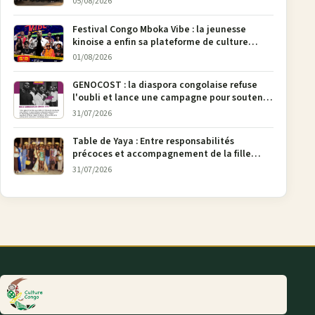
05/08/2026
Festival Congo Mboka Vibe : la jeunesse
kinoise a enfin sa plateforme de culture
urbaine
01/08/2026
GENOCOST : la diaspora congolaise refuse
l'oubli et lance une campagne pour soutenir
la pétition FONAREV depuis Bruxelles
31/07/2026
Table de Yaya : Entre responsabilités
précoces et accompagnement de la fille
aînée, la diaspora en débat
31/07/2026