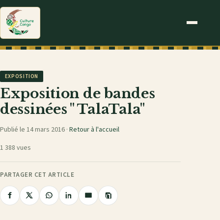
EXPOSITION
Exposition de bandes
dessinées " TalaTala"
Publié le 14 mars 2016 ·
Retour à l'accueil
1 388 vues
PARTAGER CET ARTICLE
Copier
Partager
Partager
Partager
Partager
Partager
le
sur
sur
sur
sur
par
lien