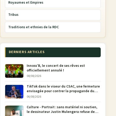
Royaumes et Empires
Tribus
Traditions et ethnies de la RDC
DERNIERS ARTICLES
Innoss’B, le concert de ses rêves est
officiellement annulé !
08/08/2026
TikTok dans le viseur du CSAC, une fermeture
envisagée pour contrer la propagande du
M23
06/08/2026
Culture - Portrait : sans matériel ni soutien,
le dessinateur Justin Mulengera refuse de