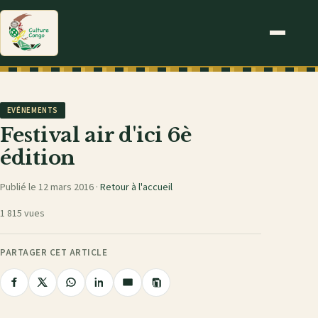
EVÉNEMENTS
Festival air d'ici 6è
édition
Publié le 12 mars 2016 ·
Retour à l'accueil
1 815 vues
PARTAGER CET ARTICLE
Copier
Partager
Partager
Partager
Partager
Partager
le
sur
sur
sur
sur
par
lien