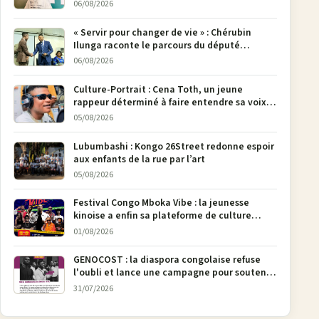
poser son crayon
06/08/2026
« Servir pour changer de vie » : Chérubin
Ilunga raconte le parcours du député
national Jethro Muyombi Tshimbu en 137
06/08/2026
pages
Culture-Portrait : Cena Toth, un jeune
rappeur déterminé à faire entendre sa voix à
Bunia
05/08/2026
Lubumbashi : Kongo 26Street redonne espoir
aux enfants de la rue par l’art
05/08/2026
Festival Congo Mboka Vibe : la jeunesse
kinoise a enfin sa plateforme de culture
urbaine
01/08/2026
GENOCOST : la diaspora congolaise refuse
l'oubli et lance une campagne pour soutenir
la pétition FONAREV depuis Bruxelles
31/07/2026