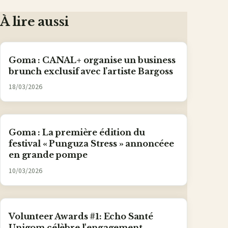
Facebook
X
WhatsApp
LinkedIn
e-
mail
À lire aussi
Goma : CANAL+ organise un business
brunch exclusif avec l’artiste Bargoss
18/03/2026
Goma : La première édition du
festival « Punguza Stress » annoncéee
en grande pompe
10/03/2026
Volunteer Awards #1: Echo Santé
Unigom célèbre l'engagement