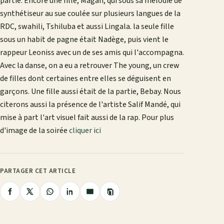
partie. Encore une fille, Magan, qui sous sa mélodie de
synthétiseur au sue coulée sur plusieurs langues de la
RDC, swahili, Tshiluba et aussi Lingala. la seule fille
sous un habit de pagne était Nadège, puis vient le
rappeur Leoniss avec un de ses amis qui l'accompagna.
Avec la danse, on a eu a retrouver The young, un crew
de filles dont certaines entre elles se déguisent en
garçons. Une fille aussi était de la partie, Bebay. Nous
citerons aussi la présence de l'artiste Salif Mandé, qui
mise à part l'art visuel fait aussi de la rap. Pour plus
d'image de la soirée
cliquer ici
PARTAGER CET ARTICLE
Copier
Partager
Partager
Partager
Partager
Partager
le
lien
sur
sur
sur
sur
par