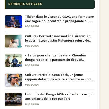
DERNIERS ARTICLES
TikTok dans le viseur du CSAC, une fermeture
envisagée pour contrer la propagande du
M23
06/08/2026
Culture - Portrait : sans matériel ni soutien,
le dessinateur Justin Mulengera refuse de
poser son crayon
06/08/2026
« Servir pour changer de vie » : Chérubin
Ilunga raconte le parcours du député
national Jethro Muyombi Tshimbu en 137
06/08/2026
pages
Culture-Portrait : Cena Toth, un jeune
rappeur déterminé à faire entendre sa voix à
Bunia
05/08/2026
Lubumbashi : Kongo 26Street redonne espoir
aux enfants de la rue par l’art
05/08/2026