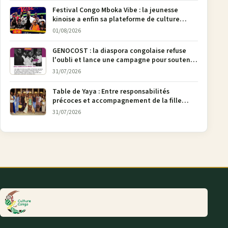
Festival Congo Mboka Vibe : la jeunesse
kinoise a enfin sa plateforme de culture
urbaine
01/08/2026
GENOCOST : la diaspora congolaise refuse
l'oubli et lance une campagne pour soutenir
la pétition FONAREV depuis Bruxelles
31/07/2026
Table de Yaya : Entre responsabilités
précoces et accompagnement de la fille
aînée, la diaspora en débat
31/07/2026