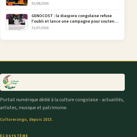
urbaine
01/08/2026
GENOCOST : la diaspora congolaise refuse
l'oubli et lance une campagne pour soutenir
la pétition FONAREV depuis Bruxelles
31/07/2026
Portail numérique dédié à la culture congolaise - actualités,
artistes, musique et patrimoine.
Culturecongo, depuis 2015.
ÉCOSYSTÈME