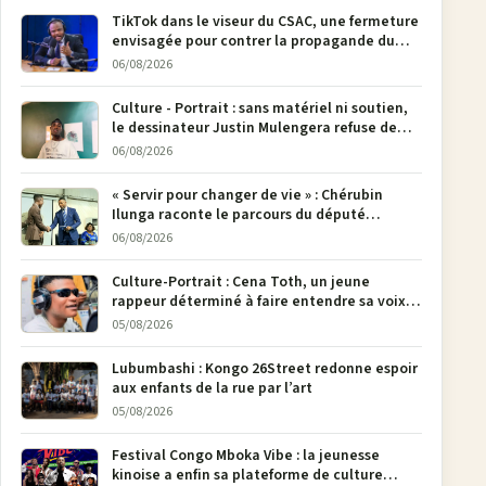
TikTok dans le viseur du CSAC, une fermeture
envisagée pour contrer la propagande du
M23
06/08/2026
Culture - Portrait : sans matériel ni soutien,
le dessinateur Justin Mulengera refuse de
poser son crayon
06/08/2026
« Servir pour changer de vie » : Chérubin
Ilunga raconte le parcours du député
national Jethro Muyombi Tshimbu en 137
06/08/2026
pages
Culture-Portrait : Cena Toth, un jeune
rappeur déterminé à faire entendre sa voix à
Bunia
05/08/2026
Lubumbashi : Kongo 26Street redonne espoir
aux enfants de la rue par l’art
05/08/2026
Festival Congo Mboka Vibe : la jeunesse
kinoise a enfin sa plateforme de culture