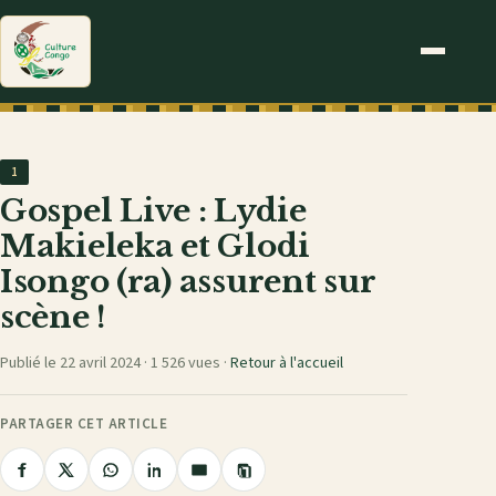
1
Gospel Live : Lydie
Makieleka et Glodi
Isongo (ra) assurent sur
scène !
Publié le 22 avril 2024 ·
1 526 vues
·
Retour à l'accueil
PARTAGER CET ARTICLE
Copier
Partager
Partager
Partager
Partager
Partager
le