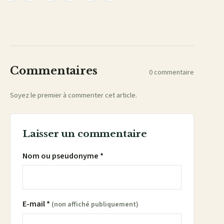
le
lien
sur
sur
sur
sur
par
Facebook
X
WhatsApp
LinkedIn
e-
mail
Commentaires
0 commentaire
Soyez le premier à commenter cet article.
Laisser un commentaire
Nom ou pseudonyme *
E-mail *
(non affiché publiquement)