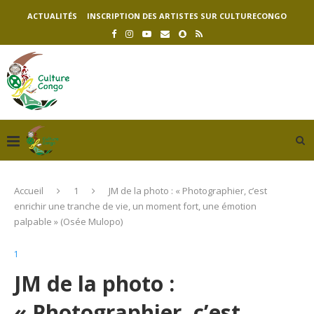
ACTUALITÉS
INSCRIPTION DES ARTISTES SUR CULTURECONGO
Accueil
1
JM de la photo : « Photographier, c’est
enrichir une tranche de vie, un moment fort, une émotion
palpable » (Osée Mulopo)
1
JM de la photo :
« Photographier, c’est