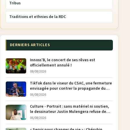
Tribus
Traditions et ethnies de la RDC
DERNIERS ARTICLES
Innoss’B, le concert de ses rêves est
officiellement annulé !
08/08/2026
TikTok dans le viseur du CSAC, une fermeture
envisagée pour contrer la propagande du
M23
06/08/2026
Culture - Portrait : sans matériel ni soutien,
le dessinateur Justin Mulengera refuse de
poser son crayon
06/08/2026
« Servir pour changer de vie » : Chérubin