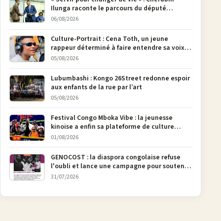
Ilunga raconte le parcours du député
national Jethro Muyombi Tshimbu en 137
06/08/2026
pages
Culture-Portrait : Cena Toth, un jeune
rappeur déterminé à faire entendre sa voix à
Bunia
05/08/2026
Lubumbashi : Kongo 26Street redonne espoir
aux enfants de la rue par l’art
05/08/2026
Festival Congo Mboka Vibe : la jeunesse
kinoise a enfin sa plateforme de culture
urbaine
01/08/2026
GENOCOST : la diaspora congolaise refuse
l'oubli et lance une campagne pour soutenir
la pétition FONAREV depuis Bruxelles
31/07/2026