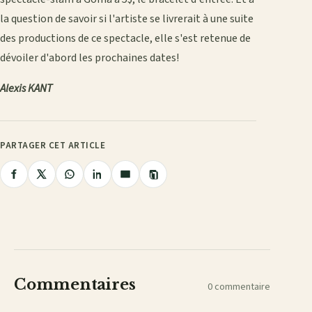
la question de savoir si l'artiste se livrerait à une suite
des productions de ce spectacle, elle s'est retenue de
dévoiler d'abord les prochaines dates!
Alexis KANT
PARTAGER CET ARTICLE
Copier
Partager
Partager
Partager
Partager
Partager
le
lien
sur
sur
sur
sur
par
Facebook
X
WhatsApp
LinkedIn
e-
mail
Commentaires
0 commentaire