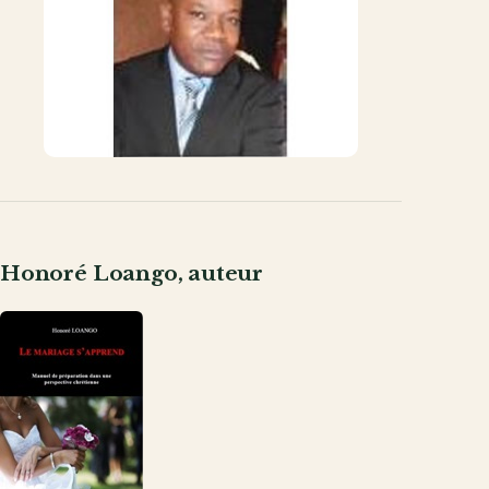
mail
Honoré Loango, auteur