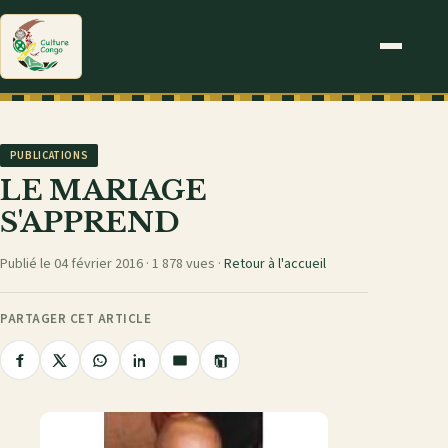
PUBLICATIONS
LE MARIAGE
S'APPREND
Publié le 04 février 2016 ·
1 878 vues
·
Retour à l'accueil
PARTAGER CET ARTICLE
Copier
Partager
Partager
Partager
Partager
Partager
le
sur
sur
sur
sur
par
lien
Facebook
X
WhatsApp
LinkedIn
e-