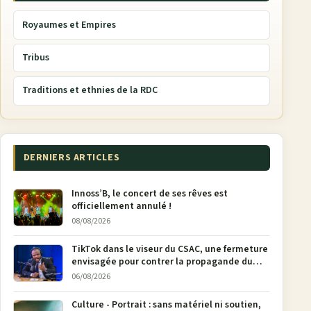
Royaumes et Empires
Tribus
Traditions et ethnies de la RDC
DERNIERS ARTICLES
Innoss’B, le concert de ses rêves est
officiellement annulé !
08/08/2026
TikTok dans le viseur du CSAC, une fermeture
envisagée pour contrer la propagande du
M23
06/08/2026
Culture - Portrait : sans matériel ni soutien,