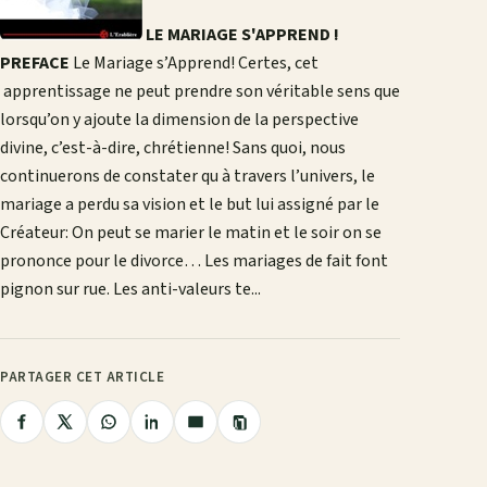
LE MARIAGE S'APPREND !
PREFACE
Le Mariage s’Apprend! Certes, cet
apprentissage ne peut prendre son véritable sens que
lorsqu’on y ajoute la dimension de la perspective
divine, c’est-à-dire, chrétienne! Sans quoi, nous
continuerons de constater qu à travers l’univers, le
mariage a perdu sa vision et le but lui assigné par le
Créateur: On peut se marier le matin et le soir on se
prononce pour le divorce… Les mariages de fait font
pignon sur rue. Les anti-valeurs te...
PARTAGER CET ARTICLE
Copier
Partager
Partager
Partager
Partager
Partager
le
lien
sur
sur
sur
sur
par