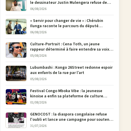
le dessinateur Justin Mulengera refuse de
poser son crayon
06/08/2026
« Servir pour changer de vie » : Chérubin
Ilunga raconte le parcours du député
national Jethro Muyombi Tshimbu en 137
06/08/2026
pages
Culture-Portrait : Cena Toth, un jeune
rappeur déterminé à faire entendre sa voix à
Bunia
05/08/2026
Lubumbashi : Kongo 26Street redonne espoir
aux enfants de la rue par l’art
05/08/2026
Festival Congo Mboka Vibe : la jeunesse
kinoise a enfin sa plateforme de culture
urbaine
01/08/2026
GENOCOST : la diaspora congolaise refuse
l'oubli et lance une campagne pour soutenir
la pétition FONAREV depuis Bruxelles
31/07/2026