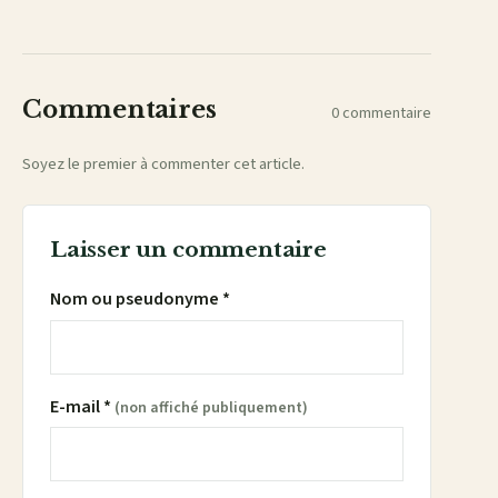
Facebook
X
WhatsApp
LinkedIn
e-
mail
Commentaires
0 commentaire
Soyez le premier à commenter cet article.
Laisser un commentaire
Nom ou pseudonyme *
E-mail *
(non affiché publiquement)