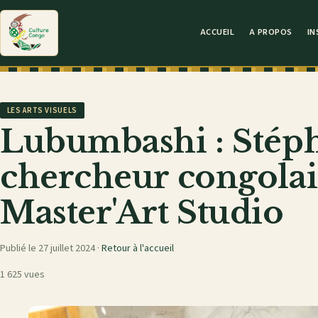
ACCUEIL
A PROPOS
IN
LES ARTS VISUELS
Lubumbashi : Stéph
chercheur congolai
Master'Art Studio
Publié le 27 juillet 2024 ·
Retour à l'accueil
1 625 vues