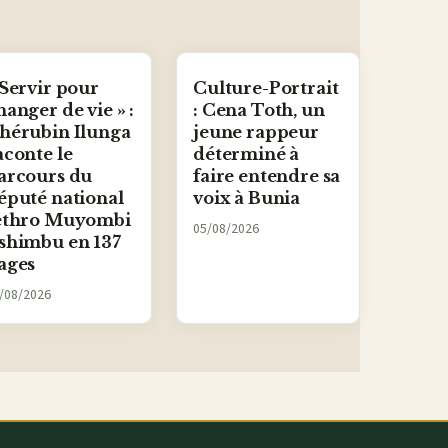
 Servir pour
Culture-Portrait
hanger de vie » :
: Cena Toth, un
hérubin Ilunga
jeune rappeur
aconte le
déterminé à
arcours du
faire entendre sa
éputé national
voix à Bunia
ethro Muyombi
05/08/2026
shimbu en 137
ages
/08/2026