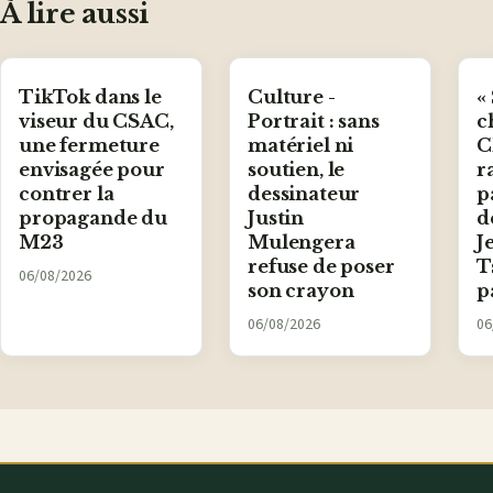
À lire aussi
TikTok dans le
Culture -
«
viseur du CSAC,
Portrait : sans
c
une fermeture
matériel ni
C
envisagée pour
soutien, le
r
contrer la
dessinateur
p
propagande du
Justin
d
M23
Mulengera
J
refuse de poser
T
06/08/2026
son crayon
p
06/08/2026
06