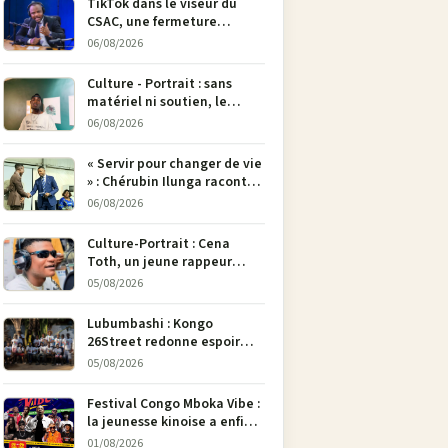
TikTok dans le viseur du
CSAC, une fermeture
envisagée pour contrer la
06/08/2026
propagande du M23
Culture - Portrait : sans
matériel ni soutien, le
dessinateur Justin
06/08/2026
Mulengera refuse de poser
son crayon
« Servir pour changer de vie
» : Chérubin Ilunga raconte
le parcours du député
06/08/2026
national Jethro Muyombi
Tshimbu en 137 pages
Culture-Portrait : Cena
Toth, un jeune rappeur
déterminé à faire entendre
05/08/2026
sa voix à Bunia
Lubumbashi : Kongo
26Street redonne espoir
aux enfants de la rue par
05/08/2026
l’art
Festival Congo Mboka Vibe :
la jeunesse kinoise a enfin
sa plateforme de culture
01/08/2026