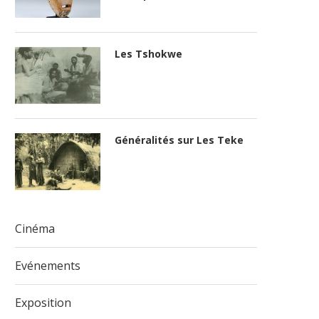
rvivants » : le
Goma Rire Festival 2025 : quand
Gom
Les Tshokwe
Merveilles...
l’humour s’investit...
bre 2025
28 novembre 2025
Généralités sur Les Teke
Cinéma
Evénements
Exposition