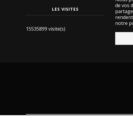
de vos 
LES VISITES
partage
rendent 
notre po
15535899 visite(s)
LIRE AUSSI