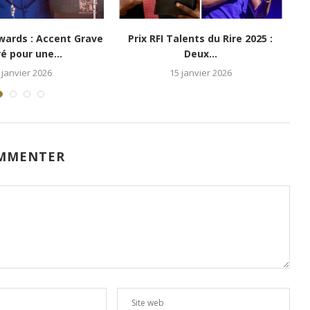
025 :
Goma : Merveilles Kanze
Spectacle « Su
transforme « Survivant Gold »
Gomatracien 
en...
11 décem
26 décembre 2025
MMENTER