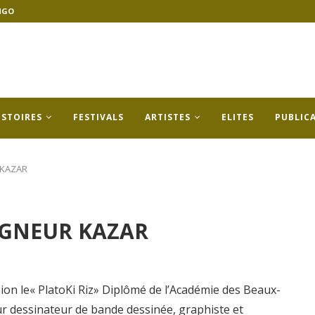
NGO
ISTOIRES
FESTIVALS
ARTISTES
ELITES
PUBLIC
 KAZAR
EIGNEUR KAZAR
sion le« PlatoKi Riz» Diplômé de l’Académie des Beaux-
our dessinateur de bande dessinée, graphiste et