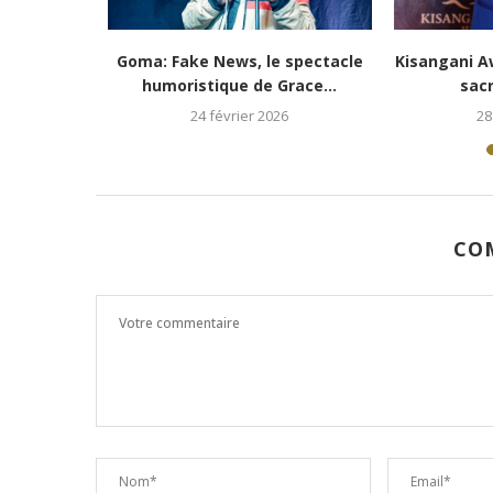
Kisangani Awards : Accent Grave
Prix RFI Talents du Rire 2
sacré pour une...
Deux...
28 janvier 2026
15 janvier 2026
CO