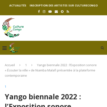
ACTUALITÉS
INSCRIPTION DES ARTISTES SUR CULTURECONGO
Accueil
1
Yango biennale 2022 : l’Exposition sonore
« Écouter la ville » de Niamba Malafi présentée à la plateforme
contemporaine
1
Yango biennale 2022 :
l’Exposition sonore