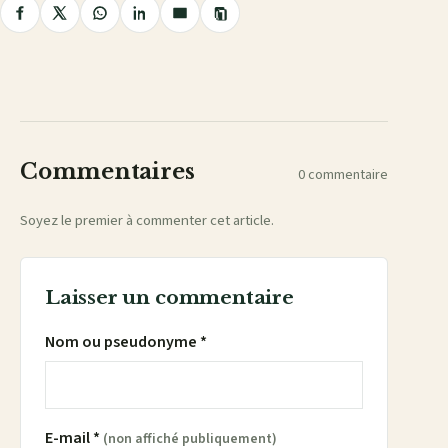
Copier
Partager
Partager
Partager
Partager
Partager
le
lien
sur
sur
sur
sur
par
Facebook
X
WhatsApp
LinkedIn
e-
mail
Commentaires
0 commentaire
Soyez le premier à commenter cet article.
Laisser un commentaire
Nom ou pseudonyme *
E-mail *
(non affiché publiquement)