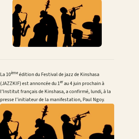
Facebook
X
WhatsApp
LinkedIn
e-
mail
ème
La 10
édition du Festival de jazz de Kinshasa
er
(JAZZKIF) est annoncée du 1
au 4 juin prochain à
l’Institut français de Kinshasa, a confirmé, lundi, à la
presse l’initiateur de la manifestation, Paul Ngoy.