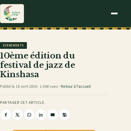
EVÉNEMENTS
10ème édition du
festival de jazz de
Kinshasa
Publié le 18 avril 2016 ·
1 848 vues
·
Retour à l'accueil
PARTAGER CET ARTICLE
Copier
Partager
Partager
Partager
Partager
Partager
le
sur
sur
sur
sur
par
lien