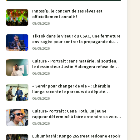
Innoss’B, le concert de ses rêves est
officiellement annulé !
08/08/2026
TikTok dans le viseur du CSAC, une fermeture
envisagée pour contrer la propagande du
M23
06/08/2026
Culture - Portrait : sans matériel ni soutien,
le dessinateur Justin Mulengera refuse de
poser son crayon
06/08/2026
« Servir pour changer de vie » : Chérubin
Ilunga raconte le parcours du député
national Jethro Muyombi Tshimbu en 137
06/08/2026
pages
Culture-Portrait : Cena Toth, un jeune
rappeur déterminé à faire entendre sa voix à
Bunia
05/08/2026
Lubumbashi : Kongo 26Street redonne espoir