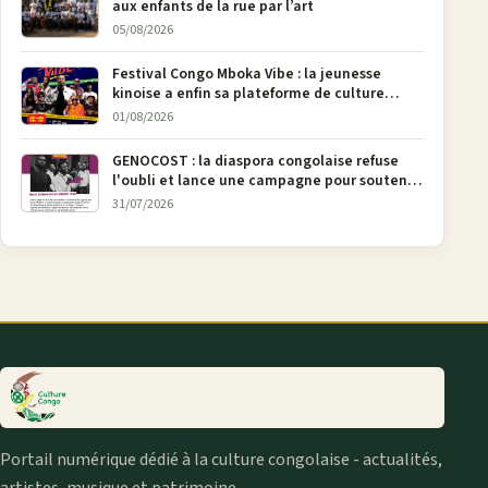
aux enfants de la rue par l’art
05/08/2026
Festival Congo Mboka Vibe : la jeunesse
kinoise a enfin sa plateforme de culture
urbaine
01/08/2026
GENOCOST : la diaspora congolaise refuse
l'oubli et lance une campagne pour soutenir
la pétition FONAREV depuis Bruxelles
31/07/2026
Portail numérique dédié à la culture congolaise - actualités,