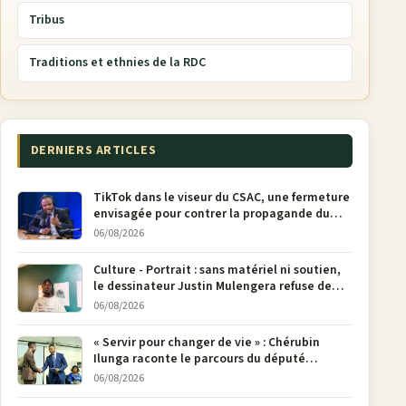
Tribus
Traditions et ethnies de la RDC
DERNIERS ARTICLES
TikTok dans le viseur du CSAC, une fermeture
envisagée pour contrer la propagande du
M23
06/08/2026
Culture - Portrait : sans matériel ni soutien,
le dessinateur Justin Mulengera refuse de
poser son crayon
06/08/2026
« Servir pour changer de vie » : Chérubin
Ilunga raconte le parcours du député
national Jethro Muyombi Tshimbu en 137
06/08/2026
pages