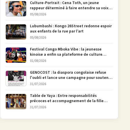
Culture-Portrait : Cena Toth, un jeune
rappeur déterminé à faire entendre sa voix à
Bunia
05/08/2026
Lubumbashi : Kongo 26Street redonne espoir
aux enfants de la rue par l’art
05/08/2026
Festival Congo Mboka Vibe : la jeunesse
kinoise a enfin sa plateforme de culture
urbaine
01/08/2026
GENOCOST : la diaspora congolaise refuse
l'oubli et lance une campagne pour soutenir
la pétition FONAREV depuis Bruxelles
31/07/2026
Table de Yaya : Entre responsabilités
précoces et accompagnement de la fille
aînée, la diaspora en débat
31/07/2026