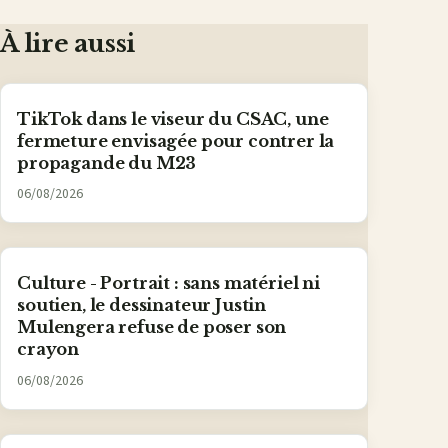
Facebook
X
WhatsApp
LinkedIn
e-
mail
À lire aussi
TikTok dans le viseur du CSAC, une
fermeture envisagée pour contrer la
propagande du M23
06/08/2026
Culture - Portrait : sans matériel ni
soutien, le dessinateur Justin
Mulengera refuse de poser son
crayon
06/08/2026