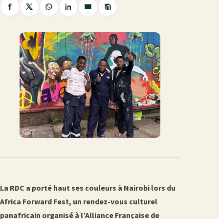
Copier
Partager
Partager
Partager
Partager
Partager
le
sur
sur
sur
sur
par
lien
Facebook
X
WhatsApp
LinkedIn
e-
mail
La RDC a porté haut ses couleurs à Nairobi lors du
Africa Forward Fest, un rendez-vous culturel
panafricain organisé à l’Alliance Française de