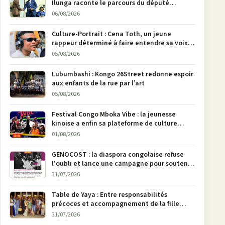
Ilunga raconte le parcours du député
national Jethro Muyombi Tshimbu en 137
06/08/2026
pages
Culture-Portrait : Cena Toth, un jeune
rappeur déterminé à faire entendre sa voix à
Bunia
05/08/2026
Lubumbashi : Kongo 26Street redonne espoir
aux enfants de la rue par l’art
05/08/2026
Festival Congo Mboka Vibe : la jeunesse
kinoise a enfin sa plateforme de culture
urbaine
01/08/2026
GENOCOST : la diaspora congolaise refuse
l'oubli et lance une campagne pour soutenir
la pétition FONAREV depuis Bruxelles
31/07/2026
Table de Yaya : Entre responsabilités
précoces et accompagnement de la fille
aînée, la diaspora en débat
31/07/2026