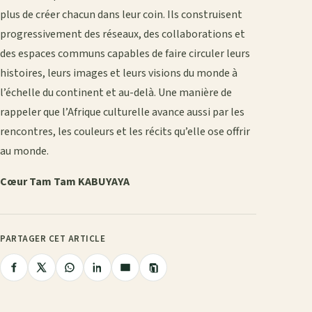
plus de créer chacun dans leur coin. Ils construisent
progressivement des réseaux, des collaborations et
des espaces communs capables de faire circuler leurs
histoires, leurs images et leurs visions du monde à
l’échelle du continent et au-delà. Une manière de
rappeler que l’Afrique culturelle avance aussi par les
rencontres, les couleurs et les récits qu’elle ose offrir
au monde.
Cœur Tam Tam KABUYAYA
PARTAGER CET ARTICLE
Copier
Partager
Partager
Partager
Partager
Partager
le
lien
sur
sur
sur
sur
par