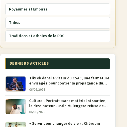
Royaumes et Empires
Tribus
Traditions et ethnies de la RDC
DERNIERS ARTICLES
TikTok dans le viseur du CSAC, une fermeture
envisagée pour contrer la propagande du
M23
06/08/2026
Culture - Portrait : sans matériel ni soutien,
le dessinateur Justin Mulengera refuse de
poser son crayon
06/08/2026
« Servir pour changer de vie » : Chérubin