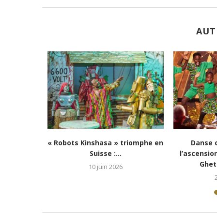
AUT
’exporte en
Culture-Portrait : entre mémoire
Danse c
et rituel, Edmond SALUMU...
Kinshasa s
29 avril 2026
2