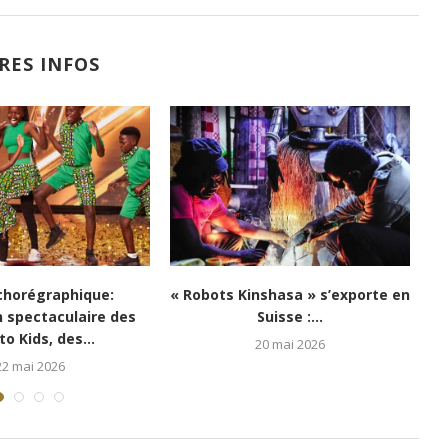
RES INFOS
horégraphique :
Expression International Dance
K
’apprête à célébrer
Competition: la Cie Pepenas,
le...
porte-voix...
2 mars 2026
24 janvier 2026