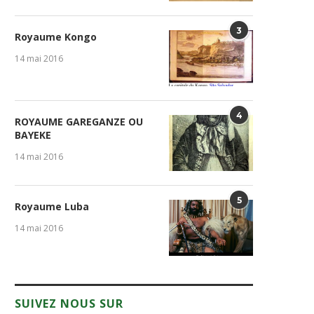
3
Royaume Kongo
14 mai 2016
4
ROYAUME GAREGANZE OU
BAYEKE
14 mai 2016
5
Royaume Luba
INSHASA : place aux auditions
Danse : la Cie Jacques Ba
2026, Likit’Arts Kongo...
Yanga, reflet...
14 mai 2016
7 janvier 2026
13 octobre 2025
SUIVEZ NOUS SUR