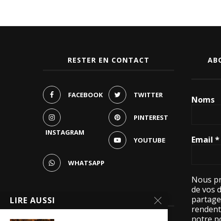
RESTER EN CONTACT
AB
FACEBOOK
TWITTER
Noms
PINTEREST
INSTAGRAM
Email
*
YOUTUBE
WHATSAPP
Nous pr
de vos 
LES VISITES
partage
LIRE AUSSI
rendent 
notre po