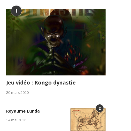
1
Jeu vidéo : Kongo dynastie
20 mars 2020
2
Royaume Lunda
14 mai 2016