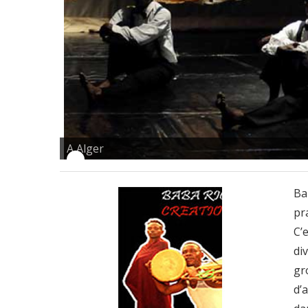
A Alger
Ba
pr
C’
di
gr
d’