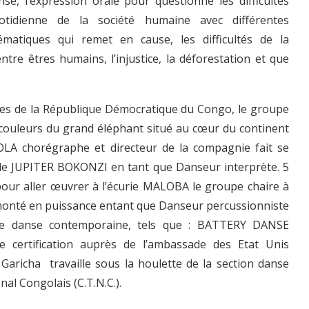
nse, l’expression orale pour questionné les difficultés
otidienne de la société humaine avec différentes
ématiques qui remet en cause, les difficultés de la
tre êtres humains, l’injustice, la déforestation et que
lles de la République Démocratique du Congo, le groupe
es couleurs du grand éléphant situé au cœur du continent
LA chorégraphe et directeur de la compagnie fait se
 JUPITER BOKONZI en tant que Danseur interprète. 5
ur aller œuvrer à l’écurie MALOBA le groupe chaire à
onté en puissance entant que Danseur percussionniste
 de danse contemporaine, tels que : BATTERY DANSE
 certification auprès de l’ambassade des Etat Unis
Garicha travaille sous la houlette de la section danse
al Congolais (C.T.N.C.).