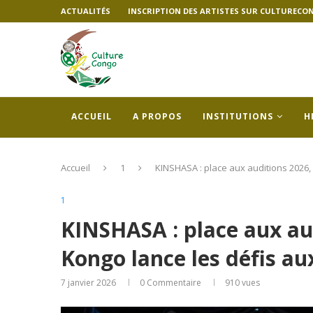
ACTUALITÉS
INSCRIPTION DES ARTISTES SUR CULTURECO
ACCUEIL
A PROPOS
INSTITUTIONS
H
Accueil
1
KINSHASA : place aux auditions 2026, 
1
KINSHASA : place aux aud
Kongo lance les défis a
7 janvier 2026
0 Commentaire
910
vues