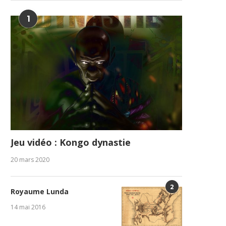
1
Jeu vidéo : Kongo dynastie
20 mars 2020
2
Royaume Lunda
14 mai 2016