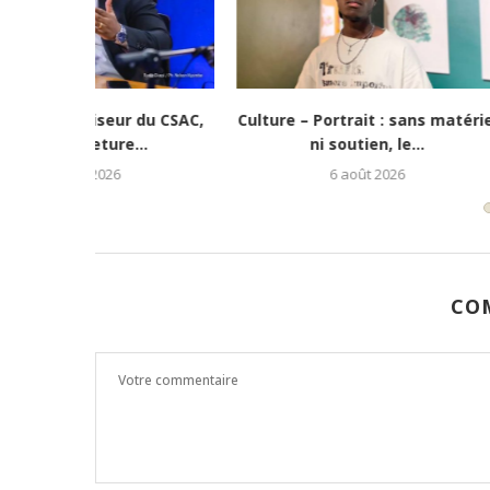
e vie » :...
Culture-Portrait : Cena Toth, un
Lubumbash
jeune rappeur déterminé...
redonne es
5 août 2026
CO