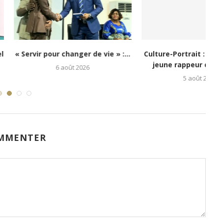
i : Kongo 26Street
Festival Congo Mboka Vibe : la
poir aux enfants...
jeunesse kinoise...
5 août 2026
1 août 2026
MMENTER