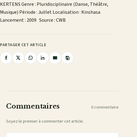
KERTENS Genre : Pluridisciplinaire (Danse, Théâtre,
Musique) Période : Juillet Localisation : Kinshasa
Lancement : 2009 Source : CWB
PARTAGER CET ARTICLE
Copier
Partager
Partager
Partager
Partager
Partager
le
lien
sur
sur
sur
sur
par
Facebook
X
WhatsApp
LinkedIn
e-
mail
Commentaires
0 commentaire
Soyez le premier à commenter cet article.