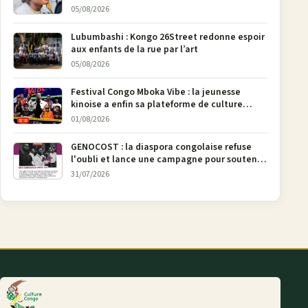
Bunia
05/08/2026
Lubumbashi : Kongo 26Street redonne espoir
aux enfants de la rue par l’art
05/08/2026
Festival Congo Mboka Vibe : la jeunesse
kinoise a enfin sa plateforme de culture
urbaine
01/08/2026
GENOCOST : la diaspora congolaise refuse
l'oubli et lance une campagne pour soutenir
la pétition FONAREV depuis Bruxelles
31/07/2026