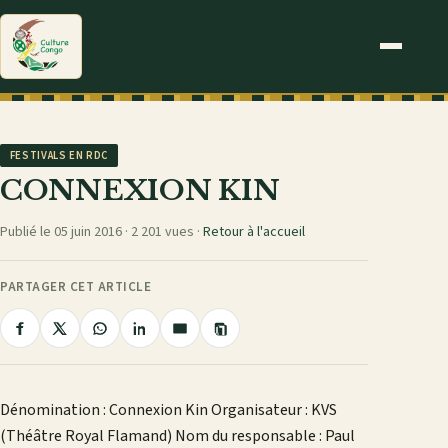
FESTIVALS EN RDC
CONNEXION KIN
Publié le 05 juin 2016 ·
2 201 vues
·
Retour à l'accueil
PARTAGER CET ARTICLE
Copier
Partager
Partager
Partager
Partager
Partager
le
sur
sur
sur
sur
par
lien
Facebook
X
WhatsApp
LinkedIn
e-
Dénomination : Connexion Kin Organisateur : KVS
mail
(Théâtre Royal Flamand) Nom du responsable : Paul