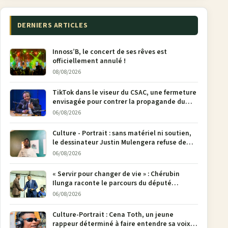
DERNIERS ARTICLES
Innoss’B, le concert de ses rêves est
officiellement annulé !
08/08/2026
TikTok dans le viseur du CSAC, une fermeture
envisagée pour contrer la propagande du
M23
06/08/2026
Culture - Portrait : sans matériel ni soutien,
le dessinateur Justin Mulengera refuse de
poser son crayon
06/08/2026
« Servir pour changer de vie » : Chérubin
Ilunga raconte le parcours du député
national Jethro Muyombi Tshimbu en 137
06/08/2026
pages
Culture-Portrait : Cena Toth, un jeune
rappeur déterminé à faire entendre sa voix à