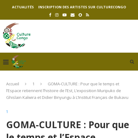
ACTUALITÉS
INSCRIPTION DES ARTISTES SUR CULTURECONGO
Accueil
1
GOMA-CULTURE : Pour que le temps et
l’Espace retiennent l’histoire de l’Est, L’exposition Muripuko de
Ghislain Kalwira et Didier Binyungu à L’Institut Français de Bukavu
1
GOMA-CULTURE : Pour que
le temps et l’Espace