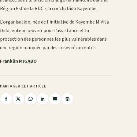
Région Est de la RDC », a conclu Dido Kayembe.
L’organisation, née de l’initiative de Kayembe M’Vita
Dido, entend œuvrer pour l’assistance et la
protection des personnes les plus vulnérables dans
une région marquée par des crises récurrentes.
Franklin MIGABO
PARTAGER CET ARTICLE
Copier
Partager
Partager
Partager
Partager
Partager
le
lien
sur
sur
sur
sur
par
Facebook
X
WhatsApp
LinkedIn
e-
mail