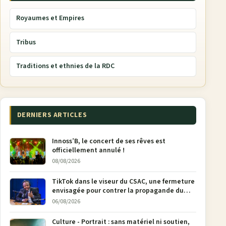
Royaumes et Empires
Tribus
Traditions et ethnies de la RDC
DERNIERS ARTICLES
Innoss’B, le concert de ses rêves est
officiellement annulé !
08/08/2026
TikTok dans le viseur du CSAC, une fermeture
envisagée pour contrer la propagande du
M23
06/08/2026
Culture - Portrait : sans matériel ni soutien,