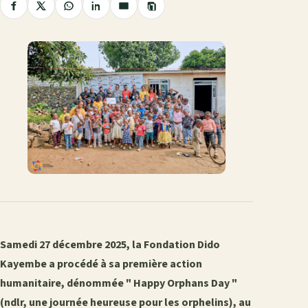
Copier
Partager
Partager
Partager
Partager
Partager
le
sur
sur
sur
sur
par
lien
Facebook
X
WhatsApp
LinkedIn
e-
mail
Samedi 27 décembre 2025, la Fondation Dido
Kayembe a procédé à sa première action
humanitaire, dénommée " Happy Orphans Day "
(ndlr, une journée heureuse pour les orphelins), au