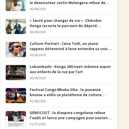
le dessinateur Justin Mulengera refuse de
poser son crayon
06/08/2026
« Servir pour changer de vie » : Chérubin
Ilunga raconte le parcours du député
national Jethro Muyombi Tshimbu en 137
06/08/2026
pages
Culture-Portrait : Cena Toth, un jeune
rappeur déterminé à faire entendre sa voix à
Bunia
05/08/2026
Lubumbashi : Kongo 26Street redonne espoir
aux enfants de la rue par l’art
05/08/2026
Festival Congo Mboka Vibe : la jeunesse
kinoise a enfin sa plateforme de culture
urbaine
01/08/2026
GENOCOST : la diaspora congolaise refuse
l'oubli et lance une campagne pour soutenir
la pétition FONAREV depuis Bruxelles
31/07/2026