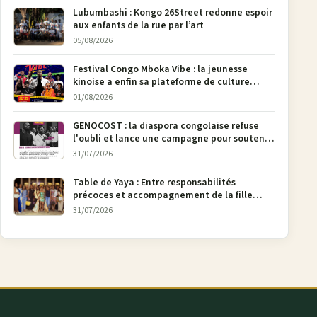
Lubumbashi : Kongo 26Street redonne espoir
aux enfants de la rue par l’art
05/08/2026
Festival Congo Mboka Vibe : la jeunesse
kinoise a enfin sa plateforme de culture
urbaine
01/08/2026
GENOCOST : la diaspora congolaise refuse
l'oubli et lance une campagne pour soutenir
la pétition FONAREV depuis Bruxelles
31/07/2026
Table de Yaya : Entre responsabilités
précoces et accompagnement de la fille
aînée, la diaspora en débat
31/07/2026