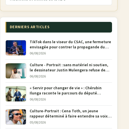
DERNIERS ARTICLES
TikTok dans le viseur du CSAC, une fermeture
envisagée pour contrer la propagande du
M23
06/08/2026
Culture - Portrait : sans matériel ni soutien,
le dessinateur Justin Mulengera refuse de
poser son crayon
06/08/2026
« Servir pour changer de vie » : Chérubin
Ilunga raconte le parcours du député
national Jethro Muyombi Tshimbu en 137
06/08/2026
pages
Culture-Portrait : Cena Toth, un jeune
rappeur déterminé à faire entendre sa voix à
Bunia
05/08/2026