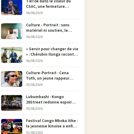
TikTok dans le viseur du
CSAC, une fermeture
envisagée pour contrer la
06/08/2026
propagande du M23
Culture - Portrait : sans
matériel ni soutien, le
dessinateur Justin
06/08/2026
Mulengera refuse de poser
son crayon
« Servir pour changer de vie
» : Chérubin Ilunga raconte
le parcours du député
06/08/2026
national Jethro Muyombi
Tshimbu en 137 pages
Culture-Portrait : Cena
Toth, un jeune rappeur
déterminé à faire entendre
05/08/2026
sa voix à Bunia
Lubumbashi : Kongo
26Street redonne espoir
aux enfants de la rue par
05/08/2026
l’art
Festival Congo Mboka Vibe :
la jeunesse kinoise a enfin
sa plateforme de culture
01/08/2026