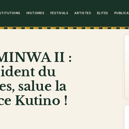
STITUTIONS
HISTOIRES
FESTIVALS
ARTISTES
ELITES
PUBLICA
INWA II :
sident du
s, salue la
e Kutino !