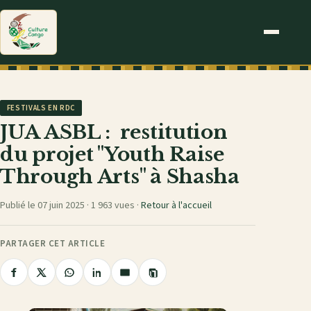
FESTIVALS EN RDC
JUA ASBL : restitution
du projet "Youth Raise
Through Arts" à Shasha
Publié le 07 juin 2025 ·
1 963 vues
·
Retour à l'accueil
PARTAGER CET ARTICLE
Copier
Partager
Partager
Partager
Partager
Partager
le
sur
sur
sur
sur
par
lien