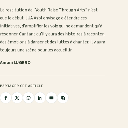
La restitution de "Youth Raise Through Arts" n’est
que le début. JUA Asbl envisage d’étendre ces
initiatives, d’amplifier les voix qui ne demandent qu’à
résonner. Car tant qu’il y aura des histoires à raconter,
des émotions à danser et des luttes à chanter, il y aura
toujours une scène pour les accueillir.
Amani LUGERO
PARTAGER CET ARTICLE
Copier
Partager
Partager
Partager
Partager
Partager
le
lien
sur
sur
sur
sur
par
Facebook
X
WhatsApp
LinkedIn
e-
mail