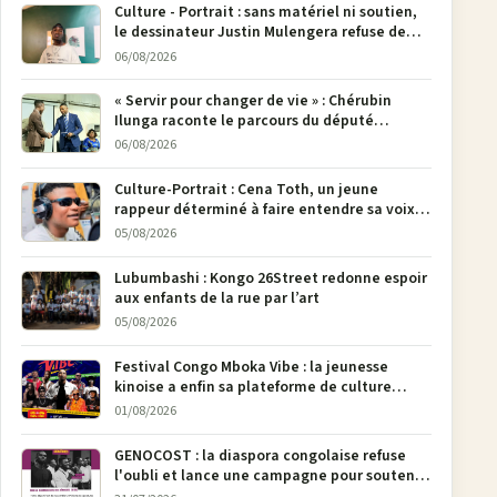
Culture - Portrait : sans matériel ni soutien,
le dessinateur Justin Mulengera refuse de
poser son crayon
06/08/2026
« Servir pour changer de vie » : Chérubin
Ilunga raconte le parcours du député
national Jethro Muyombi Tshimbu en 137
06/08/2026
pages
Culture-Portrait : Cena Toth, un jeune
rappeur déterminé à faire entendre sa voix à
Bunia
05/08/2026
Lubumbashi : Kongo 26Street redonne espoir
aux enfants de la rue par l’art
05/08/2026
Festival Congo Mboka Vibe : la jeunesse
kinoise a enfin sa plateforme de culture
urbaine
01/08/2026
GENOCOST : la diaspora congolaise refuse
l'oubli et lance une campagne pour soutenir
la pétition FONAREV depuis Bruxelles