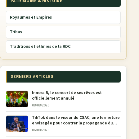
PATRIMOINE & HISTOIRE
Royaumes et Empires
Tribus
Traditions et ethnies de la RDC
DERNIERS ARTICLES
Innoss’B, le concert de ses rêves est
officiellement annulé !
08/08/2026
TikTok dans le viseur du CSAC, une fermeture
envisagée pour contrer la propagande du
M23
06/08/2026