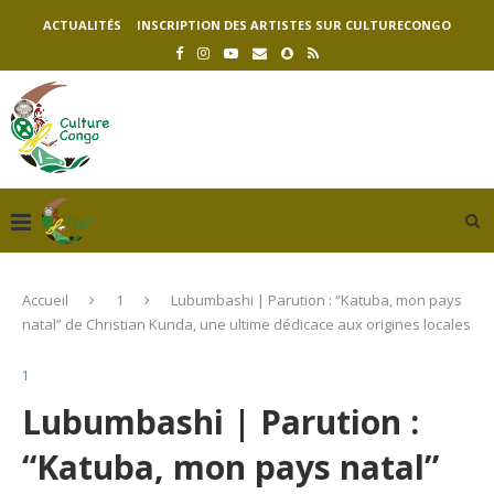
ACTUALITÉS
INSCRIPTION DES ARTISTES SUR CULTURECONGO
Accueil
1
Lubumbashi | Parution : “Katuba, mon pays
natal” de Christian Kunda, une ultime dédicace aux origines locales
1
Lubumbashi | Parution :
“Katuba, mon pays natal”