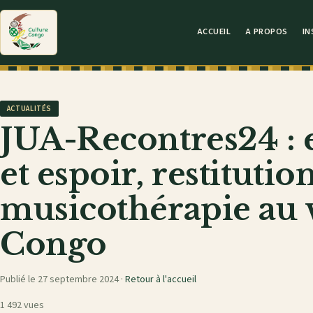
ACCUEIL
A PROPOS
IN
ACTUALITÉS
JUA-Recontres24 : 
et espoir, restitutio
musicothérapie au 
Congo
Publié le 27 septembre 2024 ·
Retour à l'accueil
1 492 vues