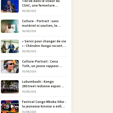
TikTok dans le viseur du
CSAC, une fermeture
envisagée pour contrer la
06/08/2026
propagande du M23
Culture - Portrait : sans
matériel ni soutien, le
dessinateur Justin
06/08/2026
Mulengera refuse de poser
son crayon
« Servir pour changer de vie
» : Chérubin Ilunga raconte
le parcours du député
06/08/2026
national Jethro Muyombi
Tshimbu en 137 pages
Culture-Portrait : Cena
Toth, un jeune rappeur
déterminé à faire entendre
05/08/2026
sa voix à Bunia
Lubumbashi : Kongo
26Street redonne espoir
aux enfants de la rue par
05/08/2026
l’art
Festival Congo Mboka Vibe :
la jeunesse kinoise a enfin
sa plateforme de culture
01/08/2026