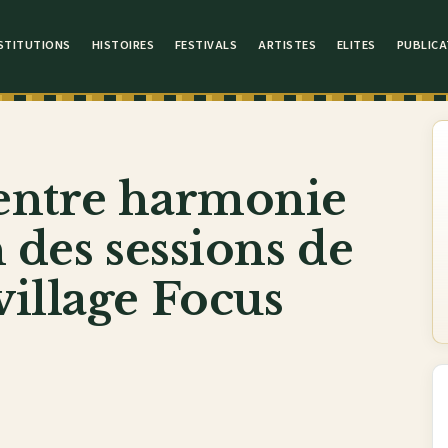
STITUTIONS
HISTOIRES
FESTIVALS
ARTISTES
ELITES
PUBLICA
entre harmonie
n des sessions de
village Focus