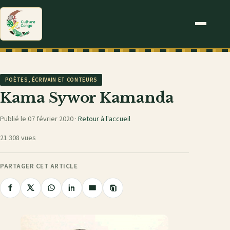
POÈTES, ÉCRIVAIN ET CONTEURS
Kama Sywor Kamanda
Publié le 07 février 2020 ·
Retour à l'accueil
21 308 vues
PARTAGER CET ARTICLE
Copier
Partager
Partager
Partager
Partager
Partager
le
sur
sur
sur
sur
par
lien
Facebook
X
WhatsApp
LinkedIn
e-