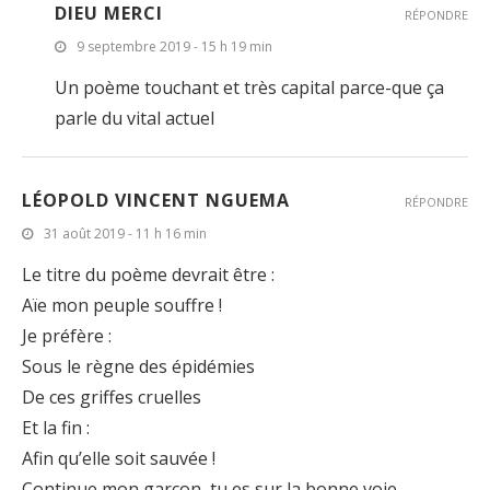
DIEU MERCI
RÉPONDRE
9 septembre 2019 - 15 h 19 min
Un poème touchant et très capital parce-que ça
parle du vital actuel
LÉOPOLD VINCENT NGUEMA
RÉPONDRE
31 août 2019 - 11 h 16 min
Le titre du poème devrait être :
Aïe mon peuple souffre !
Je préfère :
Sous le règne des épidémies
De ces griffes cruelles
Et la fin :
Afin qu’elle soit sauvée !
Continue mon garçon, tu es sur la bonne voie.