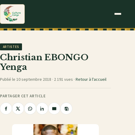
ARTISTES
Christian EBONGO
Yenga
Publié le 10 septembre 2018 ·
2 191 vues
·
Retour à l'accueil
PARTAGER CET ARTICLE
Copier
Partager
Partager
Partager
Partager
Partager
le
sur
sur
sur
sur
par
lien
Facebook
X
WhatsApp
LinkedIn
e-