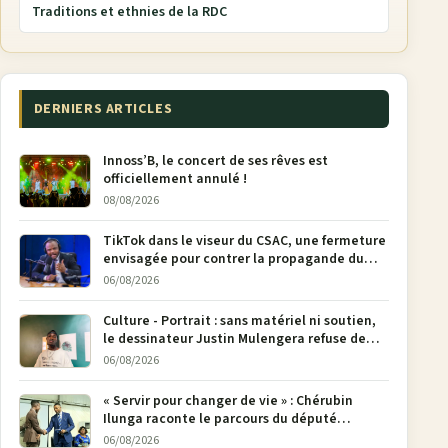
Traditions et ethnies de la RDC
DERNIERS ARTICLES
Innoss’B, le concert de ses rêves est
officiellement annulé !
08/08/2026
TikTok dans le viseur du CSAC, une fermeture
envisagée pour contrer la propagande du
M23
06/08/2026
Culture - Portrait : sans matériel ni soutien,
le dessinateur Justin Mulengera refuse de
poser son crayon
06/08/2026
« Servir pour changer de vie » : Chérubin
Ilunga raconte le parcours du député
national Jethro Muyombi Tshimbu en 137
06/08/2026