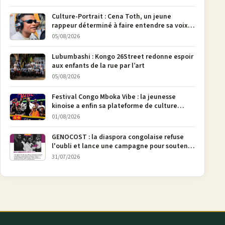
pages
Culture-Portrait : Cena Toth, un jeune
rappeur déterminé à faire entendre sa voix à
Bunia
05/08/2026
Lubumbashi : Kongo 26Street redonne espoir
aux enfants de la rue par l’art
05/08/2026
Festival Congo Mboka Vibe : la jeunesse
kinoise a enfin sa plateforme de culture
urbaine
01/08/2026
GENOCOST : la diaspora congolaise refuse
l'oubli et lance une campagne pour soutenir
la pétition FONAREV depuis Bruxelles
31/07/2026