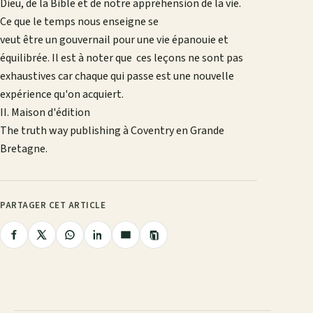
Dieu, de la Bible et de notre appréhension de la vie.
Ce que le temps nous enseigne se
veut être un gouvernail pour une vie épanouie et
équilibrée. Il est à noter que ces leçons ne sont pas
exhaustives car chaque qui passe est une nouvelle
expérience qu'on acquiert.
II. Maison d'édition
The truth way publishing à Coventry en Grande
Bretagne.
PARTAGER CET ARTICLE
Copier
Partager
Partager
Partager
Partager
Partager
le
lien
sur
sur
sur
sur
par
Facebook
X
WhatsApp
LinkedIn
e-
mail