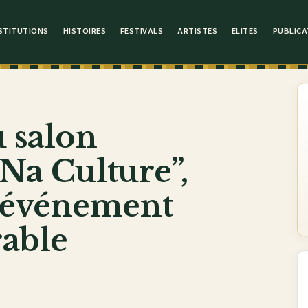
STITUTIONS
HISTOIRES
FESTIVALS
ARTISTES
ELITES
PUBLICA
u salon
 Na Culture”,
 événement
able