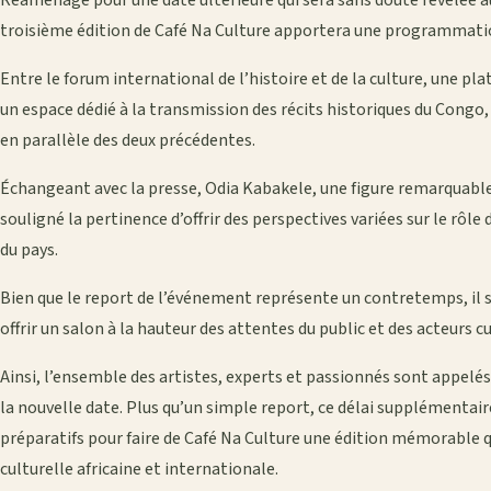
Réaménagé pour une date ultérieure qui sera sans doute révélée au 
troisième édition de Café Na Culture apportera une programmati
Entre le forum international de l’histoire et de la culture, une pl
un espace dédié à la transmission des récits historiques du Cong
en parallèle des deux précédentes.
Échangeant avec la presse, Odia Kabakele, une figure remarquable 
souligné la pertinence d’offrir des perspectives variées sur le rôle
du pays.
Bien que le report de l’événement représente un contretemps, il
offrir un salon à la hauteur des attentes du public et des acteurs cu
Ainsi, l’ensemble des artistes, experts et passionnés sont appelé
la nouvelle date. Plus qu’un simple report, ce délai supplémentai
préparatifs pour faire de Café Na Culture une édition mémorable qu
culturelle africaine et internationale.