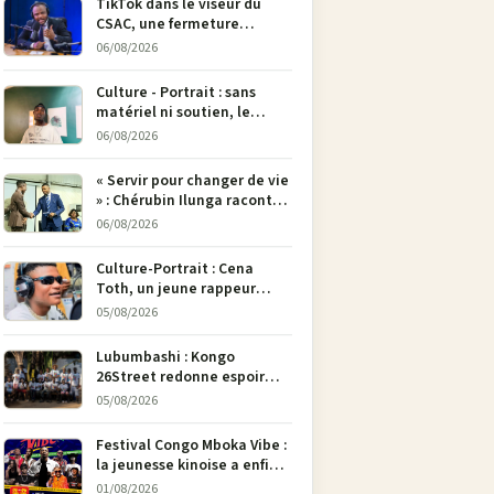
TikTok dans le viseur du
CSAC, une fermeture
envisagée pour contrer la
06/08/2026
propagande du M23
Culture - Portrait : sans
matériel ni soutien, le
dessinateur Justin
06/08/2026
Mulengera refuse de poser
son crayon
« Servir pour changer de vie
» : Chérubin Ilunga raconte
le parcours du député
06/08/2026
national Jethro Muyombi
Tshimbu en 137 pages
Culture-Portrait : Cena
Toth, un jeune rappeur
déterminé à faire entendre
05/08/2026
sa voix à Bunia
Lubumbashi : Kongo
26Street redonne espoir
aux enfants de la rue par
05/08/2026
l’art
Festival Congo Mboka Vibe :
la jeunesse kinoise a enfin
sa plateforme de culture
01/08/2026