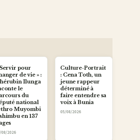
 Servir pour
Culture-Portrait
hanger de vie » :
: Cena Toth, un
hérubin Ilunga
jeune rappeur
aconte le
déterminé à
arcours du
faire entendre sa
éputé national
voix à Bunia
ethro Muyombi
05/08/2026
shimbu en 137
ages
/08/2026