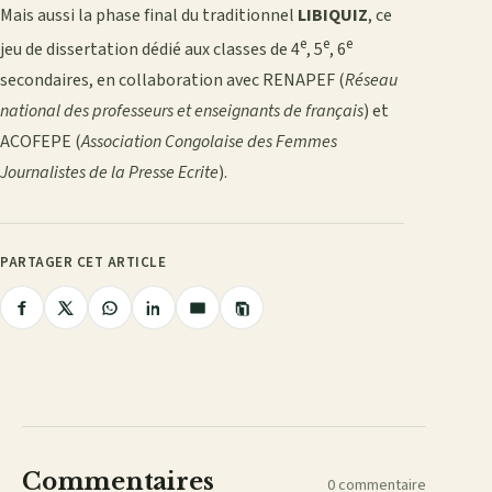
Mais aussi la phase final du traditionnel
LIBIQUIZ
, ce
e
e
e
jeu de dissertation dédié aux classes de 4
, 5
, 6
secondaires, en collaboration avec RENAPEF (
Réseau
national des professeurs et enseignants de français
) et
ACOFEPE (
Association Congolaise des Femmes
Journalistes de la Presse Ecrite
).
PARTAGER CET ARTICLE
Copier
Partager
Partager
Partager
Partager
Partager
le
lien
sur
sur
sur
sur
par
Facebook
X
WhatsApp
LinkedIn
e-
mail
Commentaires
0 commentaire