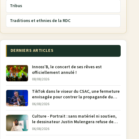
Tribus
Traditions et ethnies de la RDC
DERNIERS ARTICLES
Innoss’B, le concert de ses rêves est
officiellement annulé !
08/08/2026
TikTok dans le viseur du CSAC, une fermeture
envisagée pour contrer la propagande du
M23
06/08/2026
Culture - Portrait : sans matériel ni soutien,
le dessinateur Justin Mulengera refuse de
poser son crayon
06/08/2026