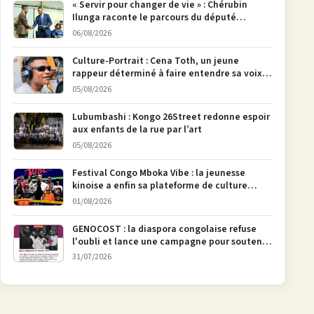
« Servir pour changer de vie » : Chérubin
Ilunga raconte le parcours du député
national Jethro Muyombi Tshimbu en 137
06/08/2026
pages
Culture-Portrait : Cena Toth, un jeune
rappeur déterminé à faire entendre sa voix à
Bunia
05/08/2026
Lubumbashi : Kongo 26Street redonne espoir
aux enfants de la rue par l’art
05/08/2026
Festival Congo Mboka Vibe : la jeunesse
kinoise a enfin sa plateforme de culture
urbaine
01/08/2026
GENOCOST : la diaspora congolaise refuse
l'oubli et lance une campagne pour soutenir
la pétition FONAREV depuis Bruxelles
31/07/2026