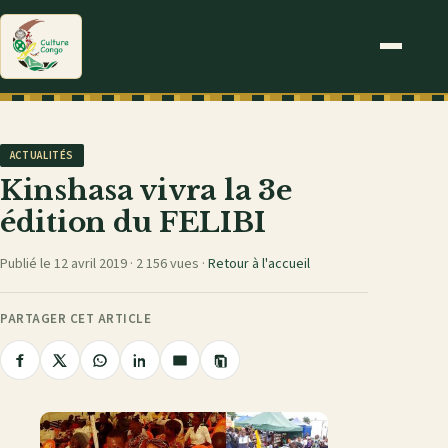
ACTUALITÉS
Kinshasa vivra la 3e
édition du FELIBI
Publié le 12 avril 2019 ·
2 156 vues
·
Retour à l'accueil
PARTAGER CET ARTICLE
Copier
Partager
Partager
Partager
Partager
Partager
le
sur
sur
sur
sur
par
lien
Facebook
X
WhatsApp
LinkedIn
e-