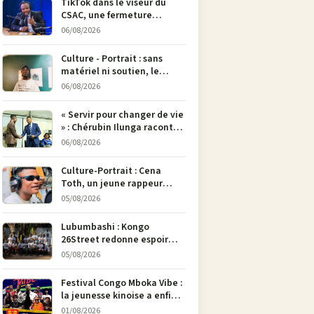
TikTok dans le viseur du
CSAC, une fermeture
envisagée pour contrer la
06/08/2026
propagande du M23
Culture - Portrait : sans
matériel ni soutien, le
dessinateur Justin
06/08/2026
Mulengera refuse de poser
son crayon
« Servir pour changer de vie
» : Chérubin Ilunga raconte
le parcours du député
06/08/2026
national Jethro Muyombi
Tshimbu en 137 pages
Culture-Portrait : Cena
Toth, un jeune rappeur
déterminé à faire entendre
05/08/2026
sa voix à Bunia
Lubumbashi : Kongo
26Street redonne espoir
aux enfants de la rue par
05/08/2026
l’art
Festival Congo Mboka Vibe :
la jeunesse kinoise a enfin
sa plateforme de culture
01/08/2026