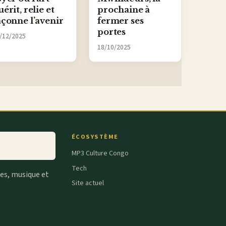
uérit, relie et
prochaine à
açonne l’avenir
fermer ses
portes
/12/2025
18/10/2025
ÉCOSYSTÈME
MP3 Culture Congo
Tech
tes, musique et
Site actuel