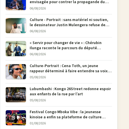
envisagée pour contrer la propagande du
M23
06/08/2026
Culture - Portrait : sans matériel ni soutien,
le dessinateur Justin Mulengera refuse de
poser son crayon
06/08/2026
« Servir pour changer de vie » : Chérubin
Ilunga raconte le parcours du député
national Jethro Muyombi Tshimbu en 137
06/08/2026
pages
Culture-Portrait : Cena Toth, un jeune
rappeur déterminé à faire entendre sa voix à
Bunia
05/08/2026
Lubumbashi : Kongo 26Street redonne espoir
aux enfants de la rue par l’art
05/08/2026
Festival Congo Mboka Vibe : la jeunesse
kinoise a enfin sa plateforme de culture
urbaine
01/08/2026