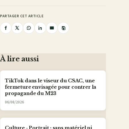
PARTAGER CET ARTICLE
Copier
Partager
Partager
Partager
Partager
Partager
le
lien
sur
sur
sur
sur
par
Facebook
X
WhatsApp
LinkedIn
e-
mail
À lire aussi
TikTok dans le viseur du CSAC, une
fermeture envisagée pour contrer la
propagande du M23
06/08/2026
Culture - Portrait : sans matériel ni