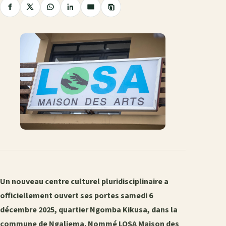
Copier
Partager
Partager
Partager
Partager
Partager
le
sur
sur
sur
sur
par
lien
Facebook
X
WhatsApp
LinkedIn
e-
mail
Un nouveau centre culturel pluridisciplinaire a
officiellement ouvert ses portes samedi 6
décembre 2025, quartier Ngomba Kikusa, dans la
commune de Ngaliema. Nommé LOSA Maison des