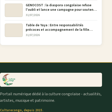
GENOCOST : la diaspora congolaise refuse
l'oubli et lance une campagne pour soutenir
la pétition FONAREV depuis Bruxelles
31/07/2026
Table de Yaya : Entre responsabilités
précoces et accompagnement de la fille
aînée, la diaspora en débat
31/07/2026
Portail numérique dédié à la culture congolaise - actualités,
artistes, musique et patrimoine.
Culturecongo, depuis 2015.