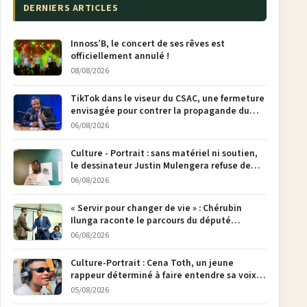
DERNIERS ARTICLES
Innoss’B, le concert de ses rêves est
officiellement annulé !
08/08/2026
TikTok dans le viseur du CSAC, une fermeture
envisagée pour contrer la propagande du
M23
06/08/2026
Culture - Portrait : sans matériel ni soutien,
le dessinateur Justin Mulengera refuse de
poser son crayon
06/08/2026
« Servir pour changer de vie » : Chérubin
Ilunga raconte le parcours du député
national Jethro Muyombi Tshimbu en 137
06/08/2026
pages
Culture-Portrait : Cena Toth, un jeune
rappeur déterminé à faire entendre sa voix à
Bunia
05/08/2026