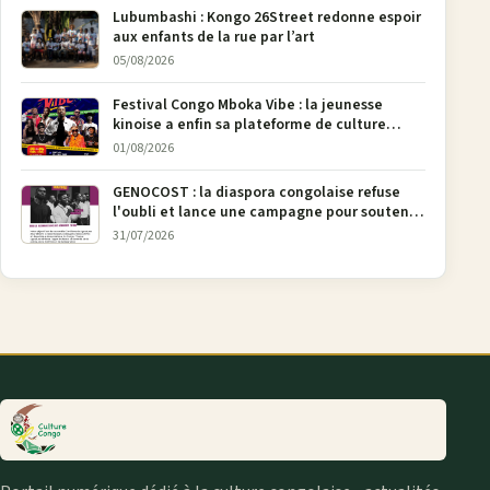
Lubumbashi : Kongo 26Street redonne espoir
aux enfants de la rue par l’art
05/08/2026
Festival Congo Mboka Vibe : la jeunesse
kinoise a enfin sa plateforme de culture
urbaine
01/08/2026
GENOCOST : la diaspora congolaise refuse
l'oubli et lance une campagne pour soutenir
la pétition FONAREV depuis Bruxelles
31/07/2026