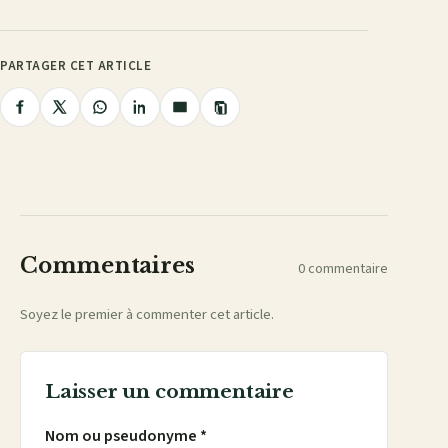
PARTAGER CET ARTICLE
Copier
Partager
Partager
Partager
Partager
Partager
le
lien
sur
sur
sur
sur
par
Facebook
X
WhatsApp
LinkedIn
e-
mail
Commentaires
0 commentaire
Soyez le premier à commenter cet article.
Laisser un commentaire
Nom ou pseudonyme *