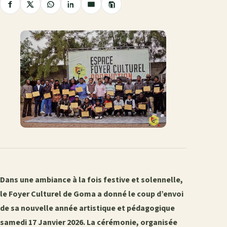
Copier
Partager
Partager
Partager
Partager
Partager
le
sur
sur
sur
sur
par
lien
Facebook
X
WhatsApp
LinkedIn
e-
mail
Dans une ambiance à la fois festive et solennelle,
le Foyer Culturel de Goma a donné le coup d’envoi
de sa nouvelle année artistique et pédagogique
samedi 17 Janvier 2026. La cérémonie, organisée