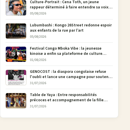
Culture-Portrait : Cena Toth, un jeune
rappeur déterminé à faire entendre sa voix à
Bunia
05/08/2026
Lubumbashi : Kongo 26Street redonne espoir
aux enfants de la rue par l’art
05/08/2026
Festival Congo Mboka Vibe : la jeunesse
kinoise a enfin sa plateforme de culture
urbaine
01/08/2026
GENOCOST : la diaspora congolaise refuse
l'oubli et lance une campagne pour soutenir
la pétition FONAREV depuis Bruxelles
31/07/2026
Table de Yaya : Entre responsabilités
précoces et accompagnement de la fille
aînée, la diaspora en débat
31/07/2026