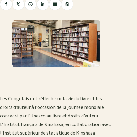
Copier
Partager
Partager
Partager
Partager
Partager
le
sur
sur
sur
sur
par
lien
Facebook
X
WhatsApp
LinkedIn
e-
mail
Les Congolais ont réfléchi sur la vie du livre et les
droits d’auteur à l’occasion de la journée mondiale
consacré par l’Unesco au livre et droits d’auteur.
L’Institut français de Kinshasa, en collaboration avec
l’Institut supérieur de statistique de Kinshasa