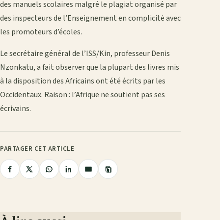
des manuels scolaires malgré le plagiat organisé par
des inspecteurs de l’Enseignement en complicité avec
les promoteurs d’écoles.
Le secrétaire général de l’ISS/Kin, professeur Denis
Nzonkatu, a fait observer que la plupart des livres mis
à la disposition des Africains ont été écrits par les
Occidentaux. Raison : l’Afrique ne soutient pas ses
écrivains.
PARTAGER CET ARTICLE
Copier
Partager
Partager
Partager
Partager
Partager
le
lien
sur
sur
sur
sur
par
Facebook
X
WhatsApp
LinkedIn
e-
mail