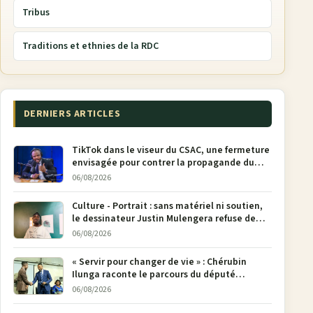
Tribus
Traditions et ethnies de la RDC
DERNIERS ARTICLES
TikTok dans le viseur du CSAC, une fermeture
envisagée pour contrer la propagande du
M23
06/08/2026
Culture - Portrait : sans matériel ni soutien,
le dessinateur Justin Mulengera refuse de
poser son crayon
06/08/2026
« Servir pour changer de vie » : Chérubin
Ilunga raconte le parcours du député
national Jethro Muyombi Tshimbu en 137
06/08/2026
pages