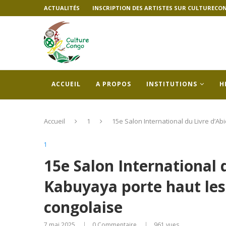
ACTUALITÉS
INSCRIPTION DES ARTISTES SUR CULTURECO
ACCUEIL
A PROPOS
INSTITUTIONS
H
Accueil
1
15e Salon International du Livre d’Ab
1
15e Salon International d
Kabuyaya porte haut les 
congolaise
7 mai 2025
0 Commentaire
961
vues