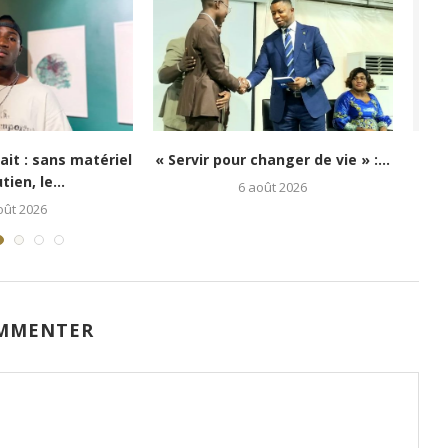
i : Kongo 26Street
Festival Congo Mboka Vibe : la
poir aux enfants...
jeunesse kinoise...
5 août 2026
1 août 2026
MMENTER