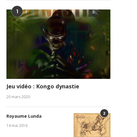
1
Jeu vidéo : Kongo dynastie
20 mars 2020
2
Royaume Lunda
14 mai 2016