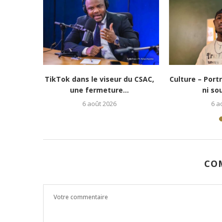
e vie » :...
Culture-Portrait : Cena Toth, un
Lubumbash
jeune rappeur déterminé...
redonne es
5 août 2026
CO