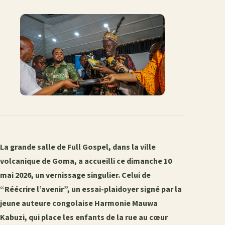
sur
sur
sur
sur
par
lien
Facebook
X
WhatsApp
LinkedIn
e-
mail
La grande salle de Full Gospel, dans la ville
volcanique de Goma, a accueilli ce dimanche 10
mai 2026, un vernissage singulier. Celui de
“Réécrire l’avenir”, un essai-plaidoyer signé par la
jeune auteure congolaise Harmonie Mauwa
Kabuzi, qui place les enfants de la rue au cœur