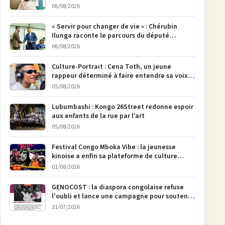
poser son crayon
06/08/2026
« Servir pour changer de vie » : Chérubin
Ilunga raconte le parcours du député
national Jethro Muyombi Tshimbu en 137
06/08/2026
pages
Culture-Portrait : Cena Toth, un jeune
rappeur déterminé à faire entendre sa voix à
Bunia
05/08/2026
Lubumbashi : Kongo 26Street redonne espoir
aux enfants de la rue par l’art
05/08/2026
Festival Congo Mboka Vibe : la jeunesse
kinoise a enfin sa plateforme de culture
urbaine
01/08/2026
GENOCOST : la diaspora congolaise refuse
l'oubli et lance une campagne pour soutenir
la pétition FONAREV depuis Bruxelles
31/07/2026