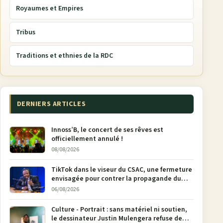
Royaumes et Empires
Tribus
Traditions et ethnies de la RDC
DERNIERS ARTICLES
Innoss’B, le concert de ses rêves est
officiellement annulé !
08/08/2026
TikTok dans le viseur du CSAC, une fermeture
envisagée pour contrer la propagande du
M23
06/08/2026
Culture - Portrait : sans matériel ni soutien,
le dessinateur Justin Mulengera refuse de