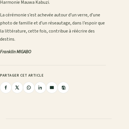
Harmonie Mauwa Kabuzi.
La cérémonie s’est achevée autour d’un verre, d’une
photo de famille et d’un réseautage, dans l’espoir que
la littérature, cette fois, contribue à réécrire des
destins.
Franklin MIGABO
PARTAGER CET ARTICLE
Copier
Partager
Partager
Partager
Partager
Partager
le
lien
sur
sur
sur
sur
par
Facebook
X
WhatsApp
LinkedIn
e-
mail