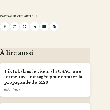
PARTAGER CET ARTICLE
Copier
Partager
Partager
Partager
Partager
Partager
le
lien
sur
sur
sur
sur
par
Facebook
X
WhatsApp
LinkedIn
e-
mail
À lire aussi
TikTok dans le viseur du CSAC, une
fermeture envisagée pour contrer la
propagande du M23
06/08/2026