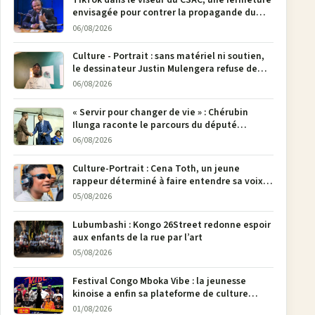
TikTok dans le viseur du CSAC, une fermeture
envisagée pour contrer la propagande du
M23
06/08/2026
Culture - Portrait : sans matériel ni soutien,
le dessinateur Justin Mulengera refuse de
poser son crayon
06/08/2026
« Servir pour changer de vie » : Chérubin
Ilunga raconte le parcours du député
national Jethro Muyombi Tshimbu en 137
06/08/2026
pages
Culture-Portrait : Cena Toth, un jeune
rappeur déterminé à faire entendre sa voix à
Bunia
05/08/2026
Lubumbashi : Kongo 26Street redonne espoir
aux enfants de la rue par l’art
05/08/2026
Festival Congo Mboka Vibe : la jeunesse
kinoise a enfin sa plateforme de culture
urbaine
01/08/2026