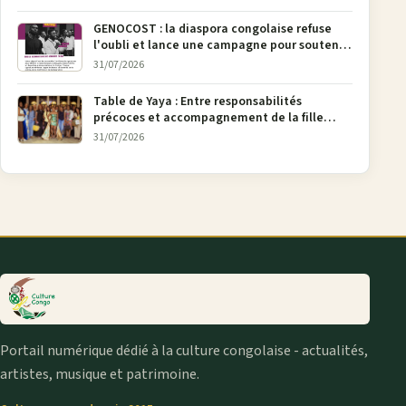
GENOCOST : la diaspora congolaise refuse
l'oubli et lance une campagne pour soutenir
la pétition FONAREV depuis Bruxelles
31/07/2026
Table de Yaya : Entre responsabilités
précoces et accompagnement de la fille
aînée, la diaspora en débat
31/07/2026
Portail numérique dédié à la culture congolaise - actualités,
artistes, musique et patrimoine.