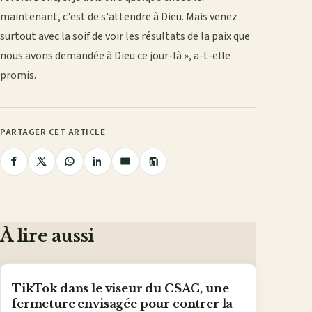
maintenant, c'est de s'attendre à Dieu. Mais venez
surtout avec la soif de voir les résultats de la paix que
nous avons demandée à Dieu ce jour-là », a-t-elle
promis.
PARTAGER CET ARTICLE
Copier
Partager
Partager
Partager
Partager
Partager
le
lien
sur
sur
sur
sur
par
Facebook
X
WhatsApp
LinkedIn
e-
mail
À lire aussi
TikTok dans le viseur du CSAC, une
fermeture envisagée pour contrer la