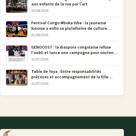
aux enfants de la rue par l’art
05/08/2026
Festival Congo Mboka Vibe : la jeunesse
kinoise a enfin sa plateforme de culture
urbaine
01/08/2026
GENOCOST : la diaspora congolaise refuse
l'oubli et lance une campagne pour soutenir
la pétition FONAREV depuis Bruxelles
31/07/2026
Table de Yaya : Entre responsabilités
précoces et accompagnement de la fille
aînée, la diaspora en débat
31/07/2026