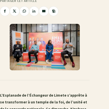
PARTAGER CET ARTICLE
Copier
Partager
Partager
Partager
Partager
Partager
le
sur
sur
sur
sur
par
lien
Facebook
X
WhatsApp
LinkedIn
e-
mail
L’Esplanade de l’Échangeur de Limete s’apprête à
se transformer à un temple de la foi, de l’unité et