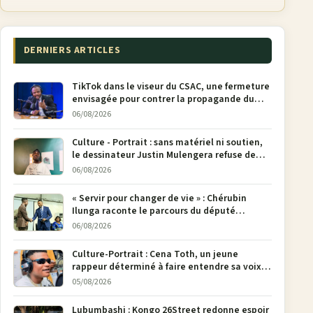
DERNIERS ARTICLES
TikTok dans le viseur du CSAC, une fermeture
envisagée pour contrer la propagande du
M23
06/08/2026
Culture - Portrait : sans matériel ni soutien,
le dessinateur Justin Mulengera refuse de
poser son crayon
06/08/2026
« Servir pour changer de vie » : Chérubin
Ilunga raconte le parcours du député
national Jethro Muyombi Tshimbu en 137
06/08/2026
pages
Culture-Portrait : Cena Toth, un jeune
rappeur déterminé à faire entendre sa voix à
Bunia
05/08/2026
Lubumbashi : Kongo 26Street redonne espoir