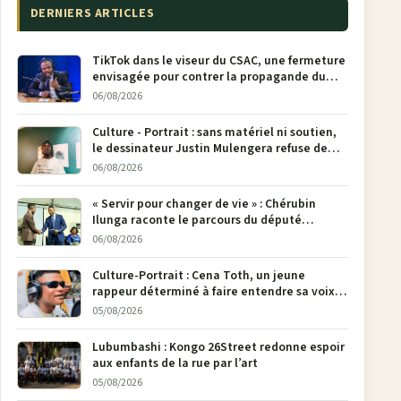
DERNIERS ARTICLES
TikTok dans le viseur du CSAC, une fermeture
envisagée pour contrer la propagande du
M23
06/08/2026
Culture - Portrait : sans matériel ni soutien,
le dessinateur Justin Mulengera refuse de
poser son crayon
06/08/2026
« Servir pour changer de vie » : Chérubin
Ilunga raconte le parcours du député
national Jethro Muyombi Tshimbu en 137
06/08/2026
pages
Culture-Portrait : Cena Toth, un jeune
rappeur déterminé à faire entendre sa voix à
Bunia
05/08/2026
Lubumbashi : Kongo 26Street redonne espoir
aux enfants de la rue par l’art
05/08/2026