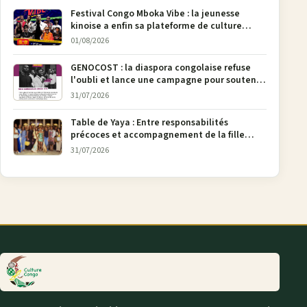
Festival Congo Mboka Vibe : la jeunesse
kinoise a enfin sa plateforme de culture
urbaine
01/08/2026
GENOCOST : la diaspora congolaise refuse
l'oubli et lance une campagne pour soutenir
la pétition FONAREV depuis Bruxelles
31/07/2026
Table de Yaya : Entre responsabilités
précoces et accompagnement de la fille
aînée, la diaspora en débat
31/07/2026