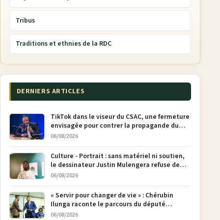
Tribus
Traditions et ethnies de la RDC
DERNIERS ARTICLES
TikTok dans le viseur du CSAC, une fermeture
envisagée pour contrer la propagande du
M23
06/08/2026
Culture - Portrait : sans matériel ni soutien,
le dessinateur Justin Mulengera refuse de
poser son crayon
06/08/2026
« Servir pour changer de vie » : Chérubin
Ilunga raconte le parcours du député
national Jethro Muyombi Tshimbu en 137
06/08/2026