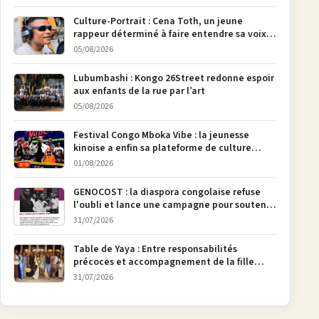
pages
Culture-Portrait : Cena Toth, un jeune
rappeur déterminé à faire entendre sa voix à
Bunia
05/08/2026
Lubumbashi : Kongo 26Street redonne espoir
aux enfants de la rue par l’art
05/08/2026
Festival Congo Mboka Vibe : la jeunesse
kinoise a enfin sa plateforme de culture
urbaine
01/08/2026
GENOCOST : la diaspora congolaise refuse
l'oubli et lance une campagne pour soutenir
la pétition FONAREV depuis Bruxelles
31/07/2026
Table de Yaya : Entre responsabilités
précoces et accompagnement de la fille
aînée, la diaspora en débat
31/07/2026