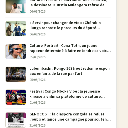
Culture - Portrait : sans matériel ni soutien,
le dessinateur Justin Mulengera refuse de
poser son crayon
06/08/2026
« Servir pour changer de vie » : Chérubin
Ilunga raconte le parcours du député
national Jethro Muyombi Tshimbu en 137
06/08/2026
pages
Culture-Portrait : Cena Toth, un jeune
rappeur déterminé à faire entendre sa voix à
Bunia
05/08/2026
Lubumbashi : Kongo 26Street redonne espoir
aux enfants de la rue par l’art
05/08/2026
Festival Congo Mboka Vibe : la jeunesse
kinoise a enfin sa plateforme de culture
urbaine
01/08/2026
GENOCOST : la diaspora congolaise refuse
l'oubli et lance une campagne pour soutenir
la pétition FONAREV depuis Bruxelles
31/07/2026