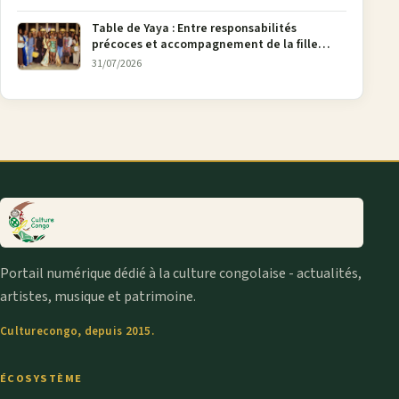
Table de Yaya : Entre responsabilités
précoces et accompagnement de la fille
aînée, la diaspora en débat
31/07/2026
Portail numérique dédié à la culture congolaise - actualités,
artistes, musique et patrimoine.
Culturecongo, depuis 2015.
ÉCOSYSTÈME