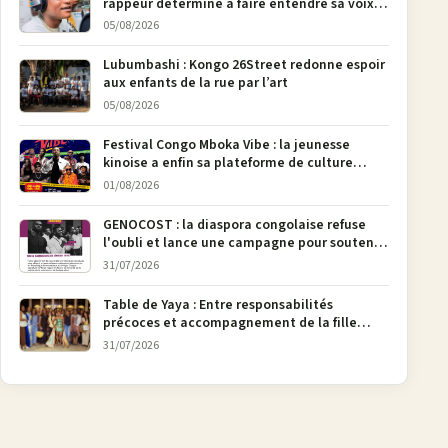
rappeur déterminé à faire entendre sa voix à
Bunia
05/08/2026
Lubumbashi : Kongo 26Street redonne espoir
aux enfants de la rue par l’art
05/08/2026
Festival Congo Mboka Vibe : la jeunesse
kinoise a enfin sa plateforme de culture
urbaine
01/08/2026
GENOCOST : la diaspora congolaise refuse
l'oubli et lance une campagne pour soutenir
la pétition FONAREV depuis Bruxelles
31/07/2026
Table de Yaya : Entre responsabilités
précoces et accompagnement de la fille
aînée, la diaspora en débat
31/07/2026