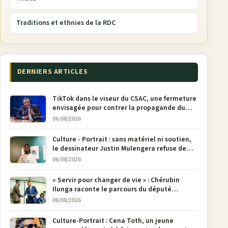
Traditions et ethnies de la RDC
DERNIERS ARTICLES
TikTok dans le viseur du CSAC, une fermeture
envisagée pour contrer la propagande du
M23
06/08/2026
Culture - Portrait : sans matériel ni soutien,
le dessinateur Justin Mulengera refuse de
poser son crayon
06/08/2026
« Servir pour changer de vie » : Chérubin
Ilunga raconte le parcours du député
national Jethro Muyombi Tshimbu en 137
06/08/2026
pages
Culture-Portrait : Cena Toth, un jeune