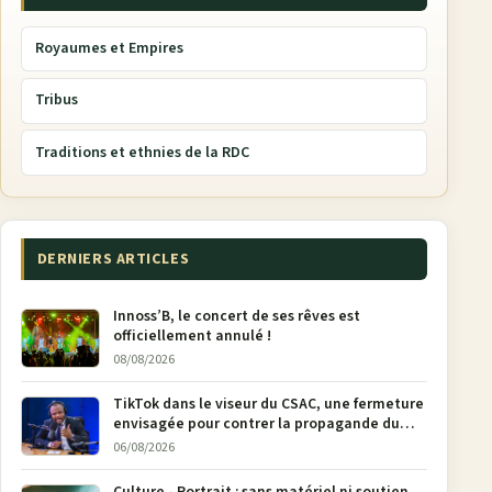
Royaumes et Empires
Tribus
Traditions et ethnies de la RDC
DERNIERS ARTICLES
Innoss’B, le concert de ses rêves est
officiellement annulé !
08/08/2026
TikTok dans le viseur du CSAC, une fermeture
envisagée pour contrer la propagande du
M23
06/08/2026
Culture - Portrait : sans matériel ni soutien,