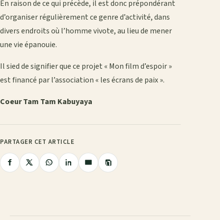
En raison de ce qui précède, il est donc prépondérant
d’organiser régulièrement ce genre d’activité, dans
divers endroits où l’homme vivote, au lieu de mener
une vie épanouie.
Il sied de signifier que ce projet « Mon film d’espoir »
est financé par l’association « les écrans de paix ».
Coeur Tam Tam Kabuyaya
PARTAGER CET ARTICLE
Copier
Partager
Partager
Partager
Partager
Partager
le
lien
sur
sur
sur
sur
par
Facebook
X
WhatsApp
LinkedIn
e-
mail