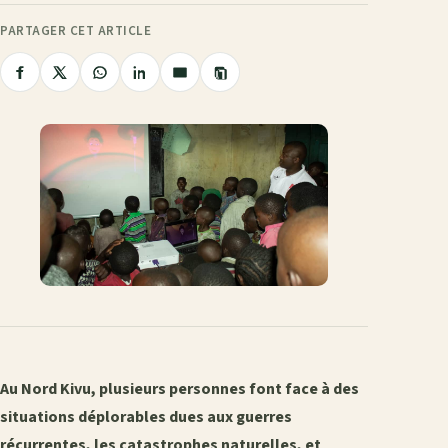
PARTAGER CET ARTICLE
Copier
Partager
Partager
Partager
Partager
Partager
le
sur
sur
sur
sur
par
lien
Facebook
X
WhatsApp
LinkedIn
e-
mail
Au Nord Kivu, plusieurs personnes font face à des
situations déplorables dues aux guerres
récurrentes, les catastrophes naturelles, et