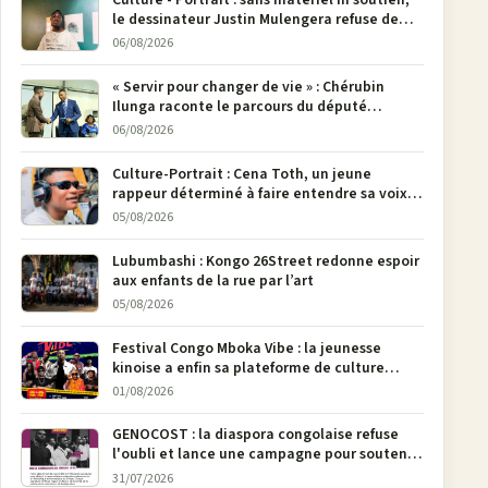
le dessinateur Justin Mulengera refuse de
poser son crayon
06/08/2026
« Servir pour changer de vie » : Chérubin
Ilunga raconte le parcours du député
national Jethro Muyombi Tshimbu en 137
06/08/2026
pages
Culture-Portrait : Cena Toth, un jeune
rappeur déterminé à faire entendre sa voix à
Bunia
05/08/2026
Lubumbashi : Kongo 26Street redonne espoir
aux enfants de la rue par l’art
05/08/2026
Festival Congo Mboka Vibe : la jeunesse
kinoise a enfin sa plateforme de culture
urbaine
01/08/2026
GENOCOST : la diaspora congolaise refuse
l'oubli et lance une campagne pour soutenir
la pétition FONAREV depuis Bruxelles
31/07/2026