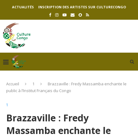
ACTUALITÉS
INSCRIPTION DES ARTISTES SUR CULTURECONGO
Accueil
1
Brazzaville : Fredy Massamba enchante le
public à l’Institut Français du Congo
1
Brazzaville : Fredy
Massamba enchante le