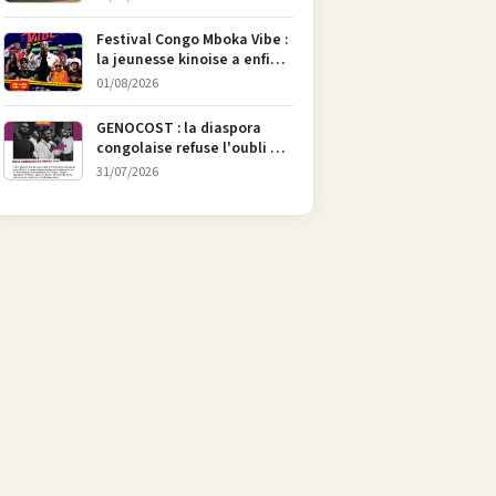
l’art
Festival Congo Mboka Vibe :
la jeunesse kinoise a enfin
sa plateforme de culture
01/08/2026
urbaine
GENOCOST : la diaspora
congolaise refuse l'oubli et
lance une campagne pour
31/07/2026
soutenir la pétition
FONAREV depuis Bruxelles