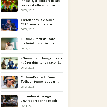
Innoss’B, le concert de ses
rêves est officiellement
annulé !
08/08/2026
TikTok dans le viseur du
CSAC, une fermeture
envisagée pour contrer la
06/08/2026
propagande du M23
Culture - Portrait : sans
matériel ni soutien, le
dessinateur Justin
06/08/2026
Mulengera refuse de poser
son crayon
« Servir pour changer de vie
» : Chérubin Ilunga raconte
le parcours du député
06/08/2026
national Jethro Muyombi
Tshimbu en 137 pages
Culture-Portrait : Cena
Toth, un jeune rappeur
déterminé à faire entendre
05/08/2026
sa voix à Bunia
Lubumbashi : Kongo
26Street redonne espoir
aux enfants de la rue par
05/08/2026