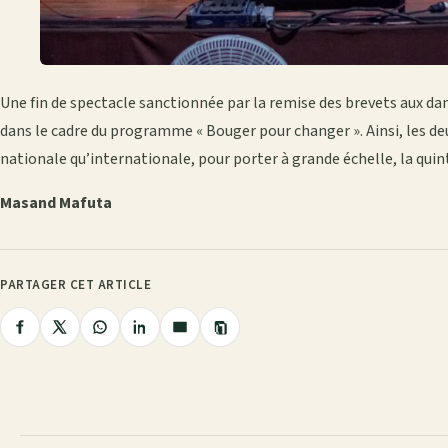
Une fin de spectacle sanctionnée par la remise des brevets aux dan
dans le cadre du programme « Bouger pour changer ». Ainsi, les 
nationale qu’internationale, pour porter à grande échelle, la quin
Masand Mafuta
PARTAGER CET ARTICLE
Copier
Partager
Partager
Partager
Partager
Partager
le
lien
sur
sur
sur
sur
par
Facebook
X
WhatsApp
LinkedIn
e-
mail