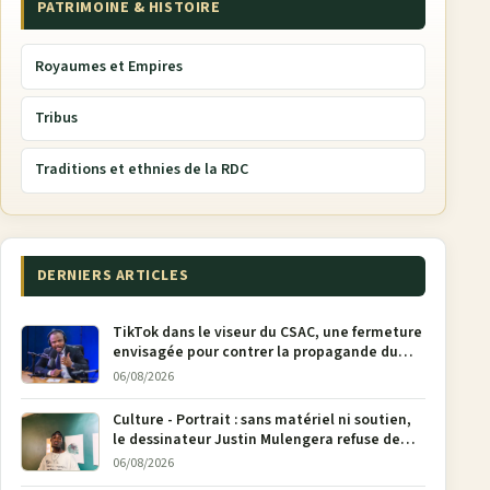
PATRIMOINE & HISTOIRE
Royaumes et Empires
Tribus
Traditions et ethnies de la RDC
DERNIERS ARTICLES
TikTok dans le viseur du CSAC, une fermeture
envisagée pour contrer la propagande du
M23
06/08/2026
Culture - Portrait : sans matériel ni soutien,
le dessinateur Justin Mulengera refuse de
poser son crayon
06/08/2026