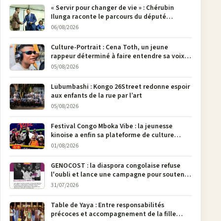
« Servir pour changer de vie » : Chérubin
Ilunga raconte le parcours du député
national Jethro Muyombi Tshimbu en 137
06/08/2026
pages
Culture-Portrait : Cena Toth, un jeune
rappeur déterminé à faire entendre sa voix à
Bunia
05/08/2026
Lubumbashi : Kongo 26Street redonne espoir
aux enfants de la rue par l’art
05/08/2026
Festival Congo Mboka Vibe : la jeunesse
kinoise a enfin sa plateforme de culture
urbaine
01/08/2026
GENOCOST : la diaspora congolaise refuse
l'oubli et lance une campagne pour soutenir
la pétition FONAREV depuis Bruxelles
31/07/2026
Table de Yaya : Entre responsabilités
précoces et accompagnement de la fille