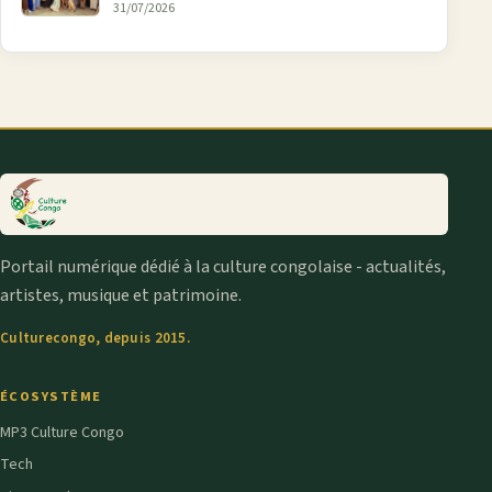
aînée, la diaspora en débat
31/07/2026
Portail numérique dédié à la culture congolaise - actualités,
artistes, musique et patrimoine.
Culturecongo, depuis 2015.
ÉCOSYSTÈME
MP3 Culture Congo
Tech