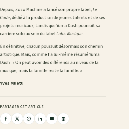
Depuis, Zozo Machine a lancé son propre label,
Le
Code
, dédié à la production de jeunes talents et de ses
projets musicaux, tandis que Yuma Dash poursuit sa
carrière solo au sein du label
Lotus Musique
.
En définitive, chacun poursuit désormais son chemin
artistique. Mais, comme l'a lui-même résumé Yuma
Dash : « On peut avoir des différends au niveau de la
musique, mais la famille reste la famille. »
Yves Muetu
PARTAGER CET ARTICLE
Copier
Partager
Partager
Partager
Partager
Partager
le
lien