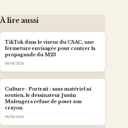
sur
sur
sur
sur
par
Facebook
X
WhatsApp
LinkedIn
e-
mail
À lire aussi
TikTok dans le viseur du CSAC, une
fermeture envisagée pour contrer la
propagande du M23
06/08/2026
Culture - Portrait : sans matériel ni
soutien, le dessinateur Justin
Mulengera refuse de poser son
crayon
06/08/2026