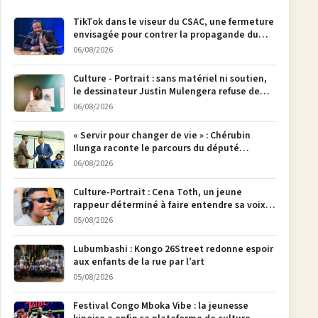
TikTok dans le viseur du CSAC, une fermeture
envisagée pour contrer la propagande du
M23
06/08/2026
Culture - Portrait : sans matériel ni soutien,
le dessinateur Justin Mulengera refuse de
poser son crayon
06/08/2026
« Servir pour changer de vie » : Chérubin
Ilunga raconte le parcours du député
national Jethro Muyombi Tshimbu en 137
06/08/2026
pages
Culture-Portrait : Cena Toth, un jeune
rappeur déterminé à faire entendre sa voix à
Bunia
05/08/2026
Lubumbashi : Kongo 26Street redonne espoir
aux enfants de la rue par l’art
05/08/2026
Festival Congo Mboka Vibe : la jeunesse