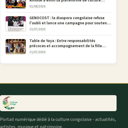
kinoise a enfin sa plateforme de culture
urbaine
01/08/2026
GENOCOST : la diaspora congolaise refuse
l'oubli et lance une campagne pour soutenir
la pétition FONAREV depuis Bruxelles
31/07/2026
Table de Yaya : Entre responsabilités
précoces et accompagnement de la fille
aînée, la diaspora en débat
31/07/2026
Portail numérique dédié à la culture congolaise - actualités,
artistes, musique et patrimoine.